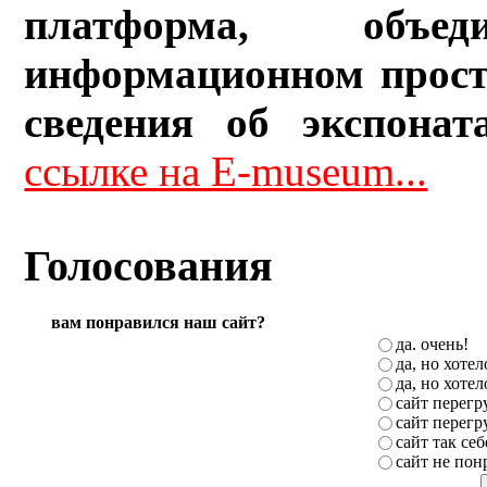
платформа, объ
информационном прост
сведения об экспонат
ссылке на E-museum...
Голосования
вам понравился наш сайт?
да. очень!
да, но хоте
да, но хоте
сайт перег
сайт перег
сайт так себ
сайт не пон