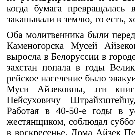
когда бумага превращалась 
закапывали в землю, то есть, х
Оба молитвенника были пере­
Каменогорска Мусей Айзеко
выросла в Белоруссии в город
захстан попала в годы Велик
рейское население было эваку
Муси Айзековны, эти книг
Пейсуховичу Штрайхштейну
Работая в 40-50-е годы в у
жестянщиком, соблюдал суббот
в воскресенье. Дома Айзек П