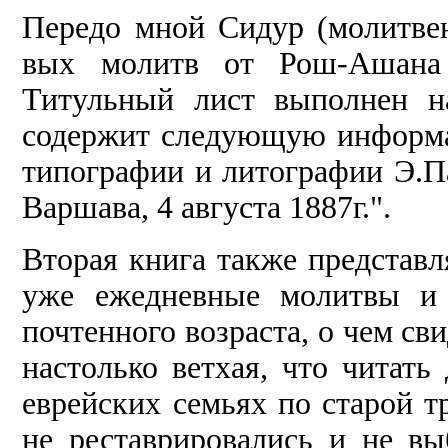
Передо мной Сидур (молитвен
вых молитв от Рош-Ашана 
Титульный лист выполнен н
содержит сле­дующую информа
типографии и литографии Э.Па
Варшава, 4 августа 1887г.".
Вторая книга также представ­л
уже ежедневные молитвы и 
почтенного возраста, о чем св
настолько ветхая, что чи­тать
еврейских семьях по старой т
не реставрировались и не вы