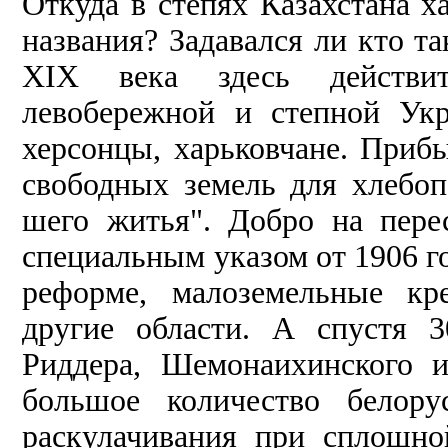
Откуда в степях Казахстана ха
названия? Задавал­ся ли кто т
XIX века здесь действит
левобережной и степной Укр
херсонцы, харьковчане. Прибы
сво­бодных земель для хлебоп
шего житья". Добро на перес
специальным указом от 1906 го
реформе, мало­земельные кр
другие обла­сти. А спустя 
Риддера, Шемонаихинского и
большое количество белорус
раску­лачивания при сплошно