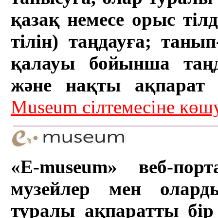
қазақ немесе орыс тіл
тілін) таңдауға; танып-
қалауы бойынша таң
және нақты ақпарат а
Museum сілтемесіне кө
«E-museum» веб-порт
музейлер мен олард
туралы ақпаратты бір 