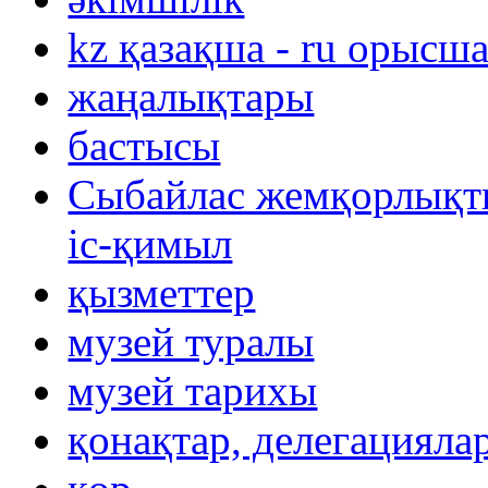
kz қазақша - ru орысш
жаңалықтары
бастысы
Сыбайлас жемқорлықты
іс-қимыл
қызметтер
музей туралы
музей тарихы
қонақтар, делегацияла