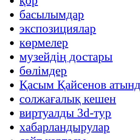
қор
басылымдар
экспозициялар
көрмелер
музейдің достары
бөлімдер
Қасым Қайсенов атынд
солжағалық кешен
виртуалды 3d-тур
xабарландырулар