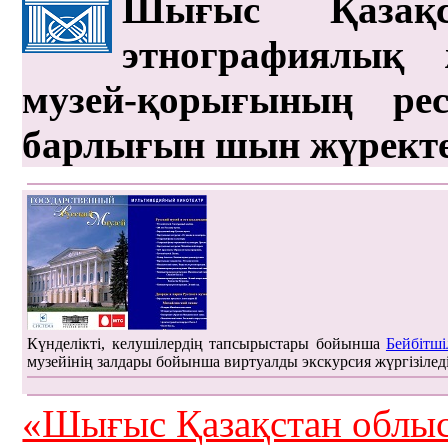
Шығыс Қазақс
этнографиялық 
музей-қорығының рес
барлығын шын жүрект
Күнделікті, келушілердің тапсырыстары бойынша
Бейбітші
музейінің залдары бойынша виртуалды экскурсия жүргізілед
«Шығыс Қазақстан облыс