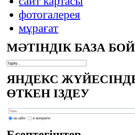
сайт картасы
фотогалерея
мұрағат
МӘТІНДІК БАЗА БО
ЯНДЕКС ЖҮЙЕСІНД
ӨТКЕН ІЗДЕУ
на сайте
в интернете
Есептегіштер