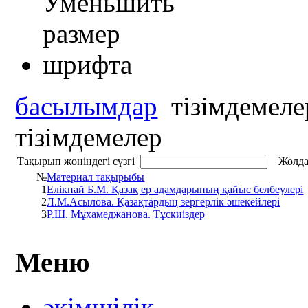
басылымдар
тізімдемеле
тізімдемелер
Тақырып жөніндегі сүзгі
Жолда
№
Материал тақырыбы
1
Елікпай Б.М. Қазақ ер адамдарының қайыс белбеулері
2
Л.М.Асылова. Қазақтардың зергерлік әшекейлері
3
Р.Ш. Мұхамеджанова. Тұскиіздер
Меню
әкімшілік