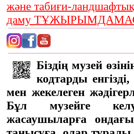
және табиғи-ландшафты
даму ТҰЖЫРЫМДАМАС
Біздің музей өзін
кодтарды енгізді,
мен жекелеген жәдігер
Бұл музейге кел
жасаушыларға ондағы 
танысуға, олар туралы 