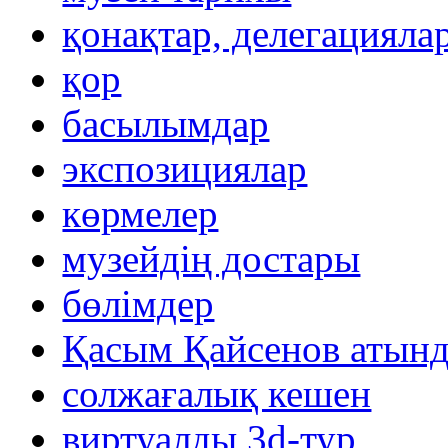
қонақтар, делегацияла
қор
басылымдар
экспозициялар
көрмелер
музейдің достары
бөлімдер
Қасым Қайсенов атынд
солжағалық кешен
виртуалды 3d-тур