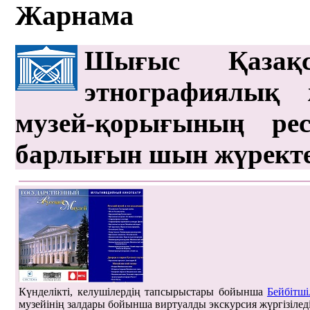
Жарнама
Шығыс Қазақс
этнографиялық 
музей-қорығының рес
барлығын шын жүрект
Күнделікті, келушілердің тапсырыстары бойынша
Бейбітші
музейінің залдары бойынша виртуалды экскурсия жүргізілед