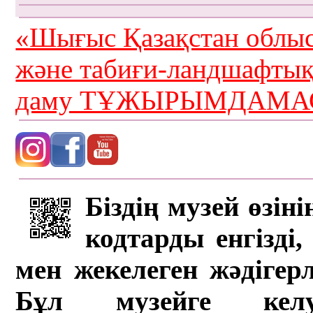
«Шығыс Қазақстан облыс
және табиғи-ландшафты
даму ТҰЖЫРЫМДАМАС
Біздің музей өзін
кодтарды енгізді,
мен жекелеген жәдігер
Бұл музейге кел