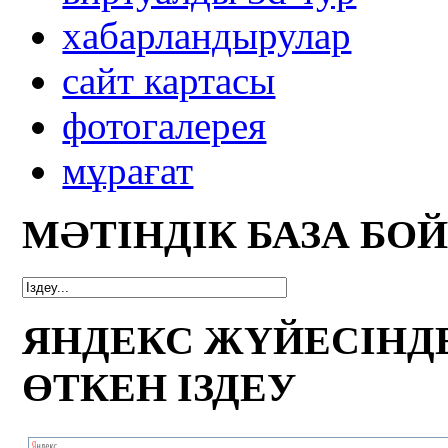
xабарландырулар
сайт картасы
фотогалерея
мұрағат
МӘТІНДІК БАЗА БО
ЯНДЕКС ЖҮЙЕСІНД
ӨТКЕН ІЗДЕУ