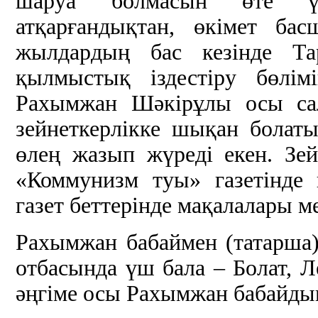
шаруа болмасын өте үл
атқарғандықтан, өкімет 
жылдардың бас кезінде Та
қылмыстық іздестіру бөлім
Рахымжан Шәкірұлы осы са
зейнеткерлікке шықан болаты
өлең жазып жүреді екен. Зе
«Коммунизм туы» газетінде
газет беттерінде мақалалары м
Рахымжан бабаймен (татарша
отбасында үш бала – Болат, Ле
әңгіме осы Рахымжан бабайды