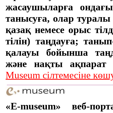
жасаушыларға ондағы 
танысуға, олар туралы 
қазақ немесе орыс тіл
тілін) таңдауға; танып-
қалауы бойынша таң
және нақты ақпарат а
Museum сілтемесіне кө
«E-museum» веб-порт