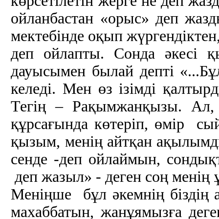
көрсетілетін жерге не деп жаз
ойланбастан «орыс» деп жаз
мектебінде оқып жүргендіктен
деп ойлапты. Сонда әкесі 
дауысымен былай депті «...Бұ
келеді. Мен өз ізімді қалтыр
Тегің – Рақымжанқызы. Ал,
құрсағында көтеріп, өмір сый
қызым, менің айтқан ақылымды
сенде -деп ойлаймын, сондық
деп жазыл» - деген соң менің 
Меніңше бұл әкемнің біздің 
махаббатын, жанұямызға деген