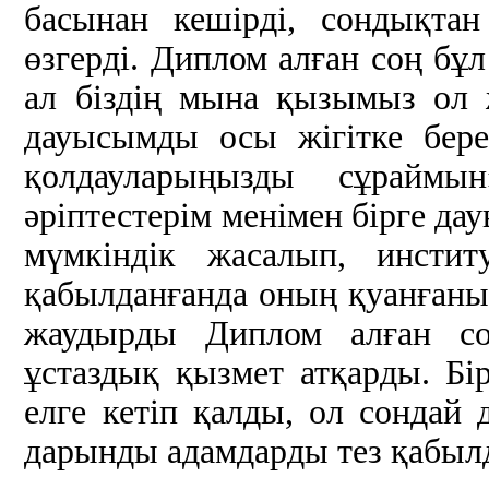
басынан кешірді, сондықта
өзгерді. Диплом алған соң бұл 
ал біздің мына қызымыз ол 
дауысымды осы жігітке бер
қолдауларыңызды сұраймы
әріптестерім менімен бірге дауы
мүмкіндік жасалып, инстит
қабылданғанда оның қуанғанын
жаудырды Диплом алған со
ұстаздық қызмет атқарды. Бір 
елге кетіп қалды, ол сондай
дарынды адамдарды тез қабыл