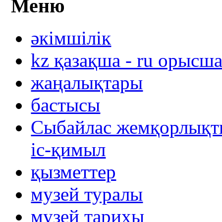
Меню
әкімшілік
kz қазақша - ru орысш
жаңалықтары
бастысы
Сыбайлас жемқорлықты
іс-қимыл
қызметтер
музей туралы
музей тарихы