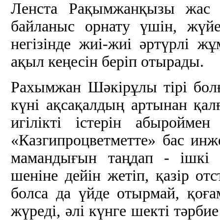
Ленста Рақымжанқызы жас с
байланыс орнату үшін, жүй
негізінде жиі-жиі әртүрлі жұ
ақыл кеңесін беріп отырады.
Рахымжан Шәкірұлы тірі болға
күні ақсақалдың артынан қалғ
игілікті істерін абыройме
«Казгипроцветметте» бас инже
мамандығын таңдап - ішкі 
шеніне дейін жетіп, қазір от
болса да үйде отырмай, қоғ
жүреді, әлі күнге шекті тәрби