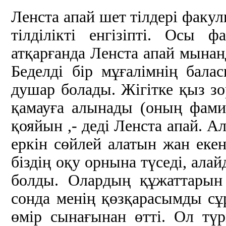
Ленста апай шет тілдері факул
тілділікті енгізіпті. Осы 
атқарғанда Ленста апай мынанд
Беделді бір мұғалімнің бал
душар болады. Жігітке қыз з
қамауға алынады (оның фамил
қояйын ,- деді Ленста апай. Ал
еркін сөйлей алатын жан екен
біздің оқу орнына түседі, алай
болды. Олардың құжаттарын 
сонда менің қөзқарасымды сұр
өмір сынағынан өтті. Ол т