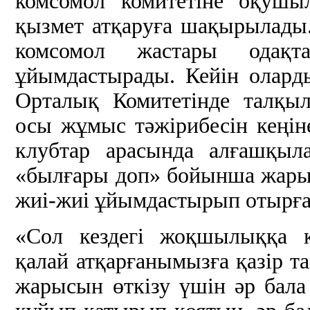
комсомол комитетіне оқушы
қызмет атқаруға шақырылад
комсомол жастары ода
ұйымдастырады. Кейін олар
Орталық Комитетінде талқыл
осы жұмыс тәжірибесін кеңін
клубтар арасында алғашқыл
«былғары доп» бойынша жары
жиі-жиі ұйымдастырып отырға
«Сол кездегі жоқшылыққа 
қалай атқарғанымызға қазір 
жарысын өткізу үшін әр бала