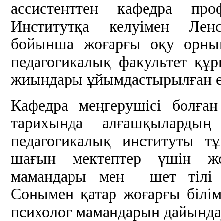
ассистенттен кафедра про
Институтқа келуімен Ле
бойынша жоғарғы оқу орнын
педагогикалық факультет құр
жиындары ұйымдастырылған е
Кафедра меңгерушісі болға
тарихында алғашқыларды
педагогикалық институты т
шағын мектептер үшін жо
мамандары мен шет тілі 
Сонымен қатар жоғарғы білі
психолог мамандарын дайында