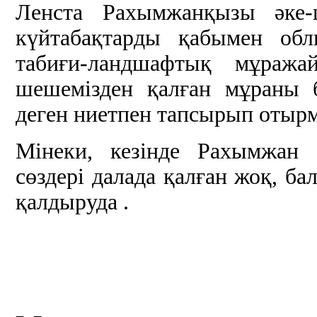
Ленста Рахымжанқызы әке-
күйтабақтарды қабымен обл
табиғи-ландшафтық мұража
шешемізден қалған мұраны б
деген ниетпен тапсырып отырм
Мінеки, кезінде Рахымжан 
сөздері далада қалған жоқ, ба
қалдыруда .