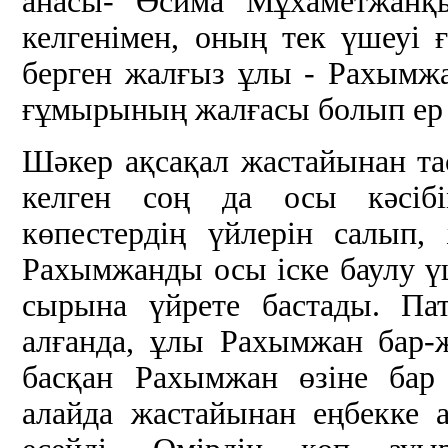
анасы- Әсима Мұхаметжанқы
келгенімен, оның тек үшеуі 
берген жалғыз ұлы - Рахым
ғұмырының жалғасы болып ер 
Шәкер ақсақал жастайынан та
келген соң да осы кәсібі
көпестердің үйлерін салып
Рахымжанды осы іске баулу 
сырына үйрете бастады. Пат
алғанда, ұлы Рахымжан бар-
басқан Рахымжан өзіне бар
алайда жастайынан еңбекке а