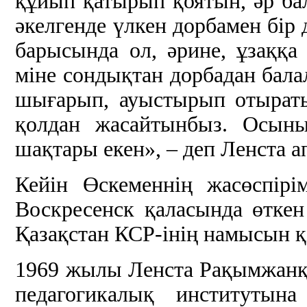
құйып қатырып қоятын, әр ба
әкелгенде үлкен дорбамен бір
барысында ол, әрине, ұзаққ
міне сондықтан дорбадан бал
шығарып, ауыстырып отыраты
қолдан жасайтынбыз. Осыны
шақтары екен», – деп Ленста а
Кейін Өскеменнің жасөспір
Воскресенск қаласында өтке
Қазақстан КСР-інің намысын қ
1969 жылы Ленста Рақымжанқ
педагогикалық институты