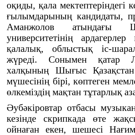
оқиды, қала мектептеріндегі к
ғылымдарының кандидаты, п
Аманжолов атындағы Ш
университетінің ардагерлер
қалалық, облыстық іс-шара
жүреді. Сонымен қатар Л
халқының Шығыс Қазақстан 
мүшесінің бірі, көптеген мемл
өлкеміздің мақтан тұтарлық а
Әубәкіровтар отбасы музыка
кезінде скрипкада өте жақ
ойнаған екен, шешесі Нағи