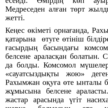
есейді. Өмірдің көп ауы
Медреседен алған төрт жылды
жетті.
Кеңес өкіметі орнағанда, Ра
қатарына өтуге өтініш білдіре
ғасырдың басындағы комсом
белсене араласқан болатын. 
да болды. Комсомол мүшелер
«сауатсыздықты жою» деге
Рахымжан оқуға өте ынталы б
жұмысына белсене араласты
жастар арасында үгіт насих