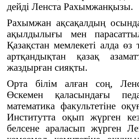
дейді Ленста Рахымжанқызы.
Рахымжан ақсақалдың осында
ақылдылығы мен парасатты
Қазақстан мемлекеті алда өз т
артқандықтан қазақ азама
жаздырған сияқты.
Орта білім алған соң, Лен
Өскемен қаласындағы педа
математика факультетіне оқу
Институтта оқып жүрген ке
белсене араласып жүрген Л