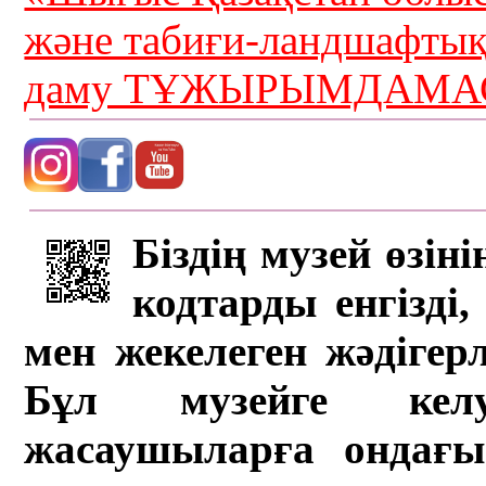
және табиғи-ландшафты
даму ТҰЖЫРЫМДАМАС
Біздің музей өзін
кодтарды енгізді,
мен жекелеген жәдігер
Бұл музейге кел
жасаушыларға ондағы 