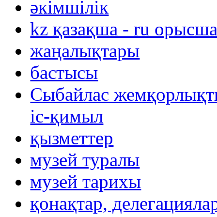
әкімшілік
kz қазақша - ru орысш
жаңалықтары
бастысы
Сыбайлас жемқорлықты
іс-қимыл
қызметтер
музей туралы
музей тарихы
қонақтар, делегацияла