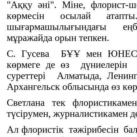
"Аққу әні". Міне, флорист-
көрмесін осылай атап
шығармашылығындағы еңб
мұражайда орын тепкен.
С. Гусева БҰҰ мен ЮНЕС
көрмеге де өз дүниелерін 
суреттері Алматыда, Ленинг
Архангельск облысында өз көр
Светлана тек флористикаме
түсірумен, журналистикамен д
Ал флористік тәжірибесін ба