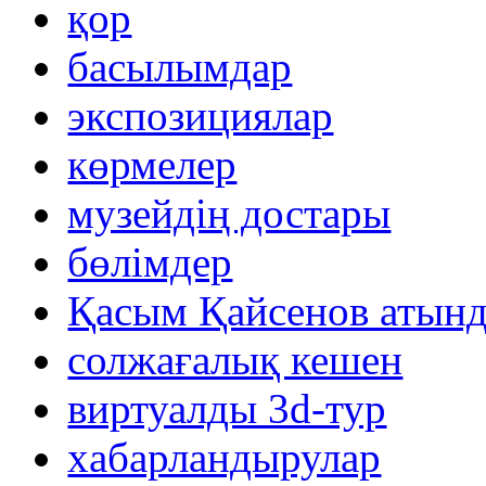
қор
басылымдар
экспозициялар
көрмелер
музейдің достары
бөлімдер
Қасым Қайсенов атынд
солжағалық кешен
виртуалды 3d-тур
xабарландырулар