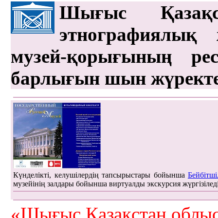
Шығыс Қазақс
этнографиялық 
музей-қорығының рес
барлығын шын жүрект
Күнделікті, келушілердің тапсырыстары бойынша
Бейбітші
музейінің залдары бойынша виртуалды экскурсия жүргізілед
«Шығыс Қазақстан облыс