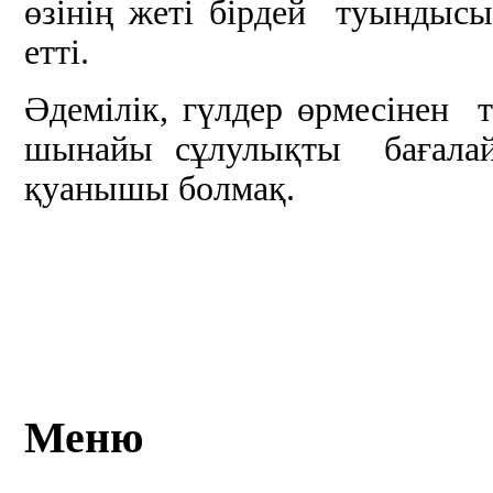
өзінің жеті бірдей туындыс
етті.
Әдемілік, гүлдер өрмесінен 
шынайы сұлулықты бағалай
қуанышы болмақ.
Меню