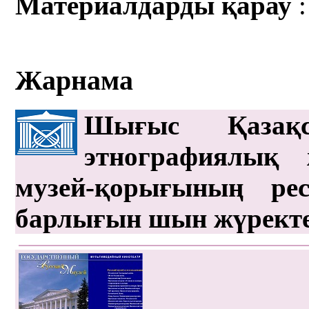
Материалдарды қарау
:
Жарнама
Шығыс Қазақс
этнографиялық 
музей-қорығының рес
барлығын шын жүрект