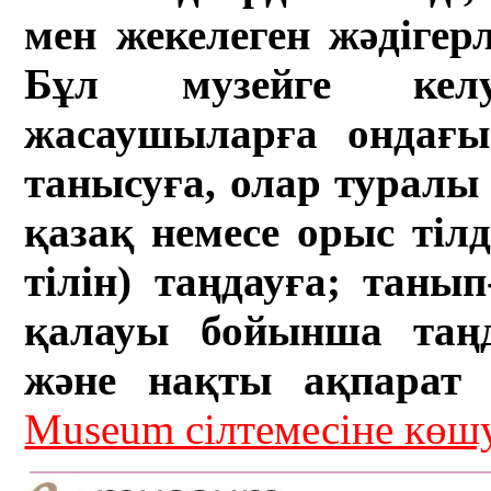
мен жекелеген жәдігер
Бұл музейге кел
жасаушыларға ондағы 
танысуға, олар туралы 
қазақ немесе орыс тіл
тілін) таңдауға; танып-
қалауы бойынша таң
және нақты ақпарат а
Museum сілтемесіне кө