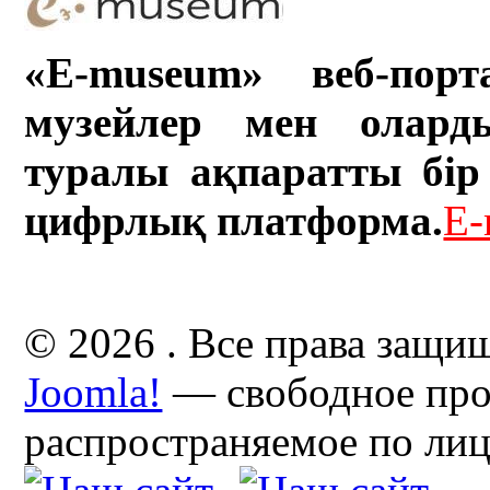
«E-museum» веб-порт
музейлер мен олард
туралы ақпаратты бір 
цифрлық платформа.
E-
© 2026 . Все права защи
Joomla!
— свободное про
распространяемое по ли