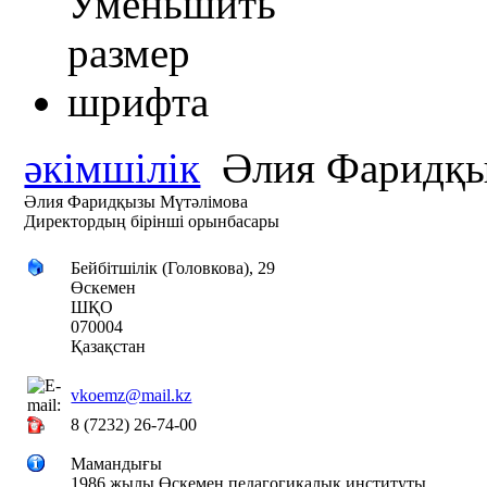
әкімшілік
Әлия Фаридқы
Әлия Фаридқызы Мүтәлімова
Директордың бірінші орынбасары
Бейбітшілік (Головкова), 29
Өскемен
ШҚО
070004
Қазақстан
vkoemz@mail.kz
8 (7232) 26-74-00
Мамандығы
1986 жылы Өскемен педагогикалық институты