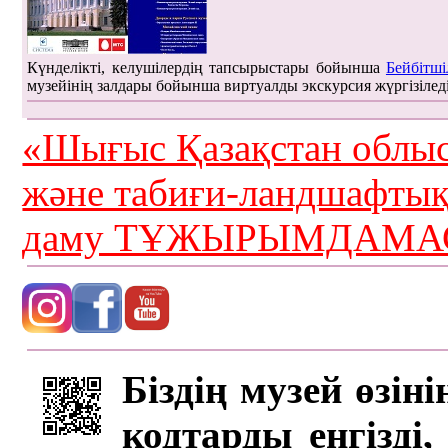
Күнделікті, келушілердің тапсырыстары бойынша
Бейбітші
музейінің залдары бойынша виртуалды экскурсия жүргізілед
«Шығыс Қазақстан облыс
және табиғи-ландшафты
даму ТҰЖЫРЫМДАМАС
Біздің музей өзін
кодтарды енгізді,