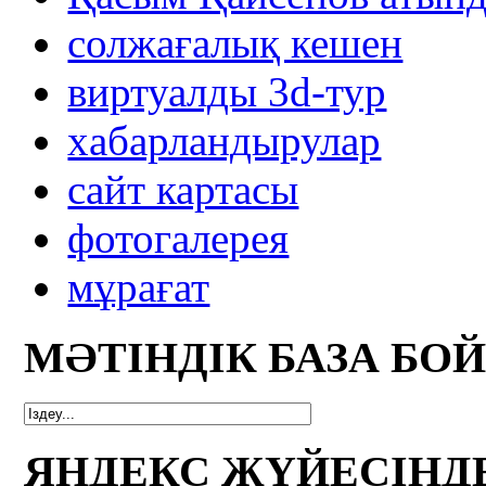
солжағалық кешен
виртуалды 3d-тур
xабарландырулар
сайт картасы
фотогалерея
мұрағат
МӘТІНДІК БАЗА БО
ЯНДЕКС ЖҮЙЕСІНД