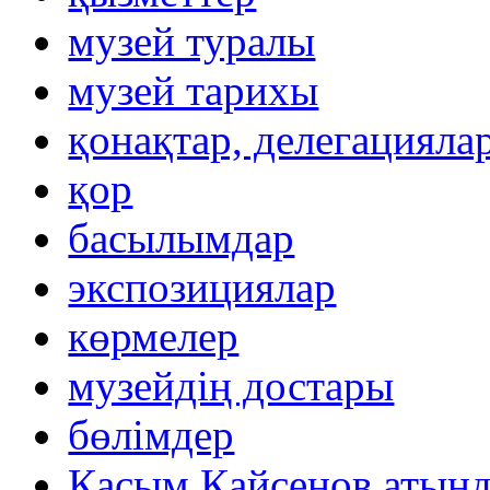
музей туралы
музей тарихы
қонақтар, делегацияла
қор
басылымдар
экспозициялар
көрмелер
музейдің достары
бөлімдер
Қасым Қайсенов атынд