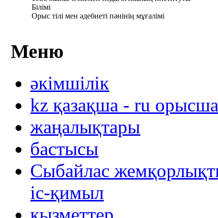
Білімі
Орыс тілі мен әдебиеті пәнінің мұғалімі
Меню
әкімшілік
kz қазақша - ru орысш
жаңалықтары
бастысы
Сыбайлас жемқорлықты
іс-қимыл
қызметтер