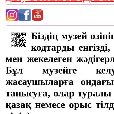
Біздің музей өзін
кодтарды енгізді,
мен жекелеген жәдігер
Бұл музейге кел
жасаушыларға ондағы 
танысуға, олар туралы 
қазақ немесе орыс тіл