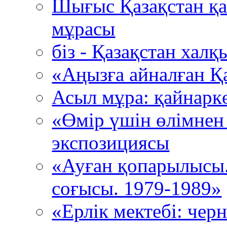
Шығыс Қазақстан қ
мұрасы
біз - Қазақстан хал
«Аңызға айналған Қ
Асыл мұра: қайнарк
«Өмір үшін өлімнен
экспозициясы
«Ауған қопарылысы
соғысы. 1979-1989»
«Ерлік мектебі: че