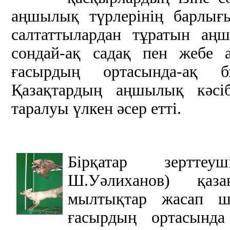
аңшылық түрлерінің барлығ
салтаттылардан тұратын аң
сондай-ақ садақ пен жебе 
ғасырдың ортасында-ақ 
Қазақтардың аңшылық кәсіб
таралуы үлкен әсер етті.
Бірқатар зертте
Ш.Уәлиханов) қаз
мылтықтар жасап ш
ғасырдың ортасында