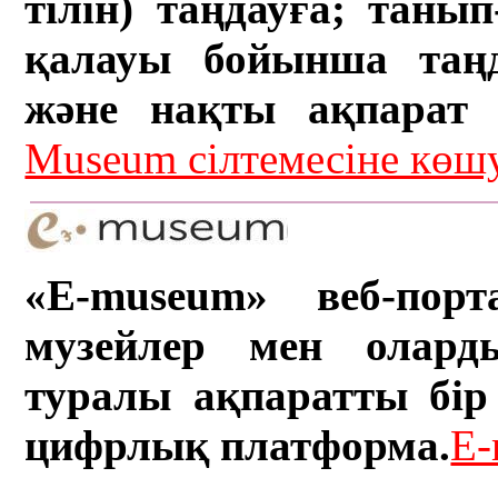
тілін) таңдауға; танып-
қалауы бойынша таң
және нақты ақпарат а
Museum сілтемесіне кө
«E-museum» веб-порт
музейлер мен олард
туралы ақпаратты бір 
цифрлық платформа.
E-