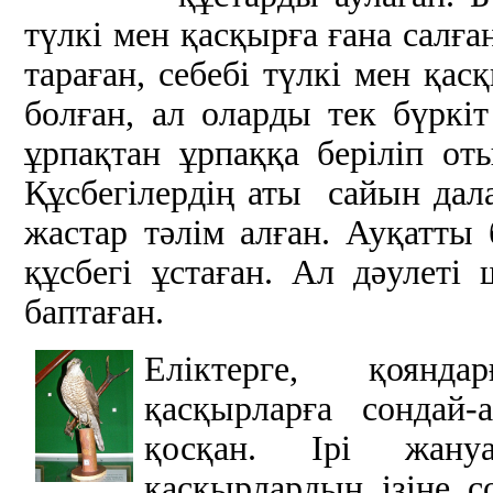
түлкі мен қасқырға ғана салға
тараған, себебі түлкі мен қас
болған, ал оларды тек бүркі
ұрпақтан ұрпаққа беріліп от
Құсбегілердің аты сайын дала
жастар тәлім алған. Ауқатты
құсбегі ұстаған. Ал дәулеті
баптаған.
Еліктерге, қоянда
қасқырларға сондай
қосқан. Ірі жану
қасқырлардың ізіне с