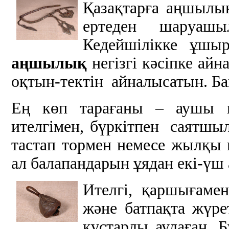
Қазақтарға аңшылық 
ертеден шаруашы
Кедейшілікке ұшыр
аңшылық
негізгі кәсіпке айн
оқтын-тектін айналысатын. Б
Ең көп тарағаны – аушы құ
ителгімен, бүркітпен саятшы
тастап тормен немесе жылқы 
ал балапандарын ұядан екі-үш 
Ителгі, қаршығамен
және батпақта жүрет
құстарды аулаған. Б