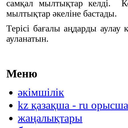
самқал мылтықтар келді. Ке
мылтықтар әкеліне бастады.
Терісі бағалы аңдарды аулау 
ауланатын.
Меню
әкімшілік
kz қазақша - ru орысш
жаңалықтары