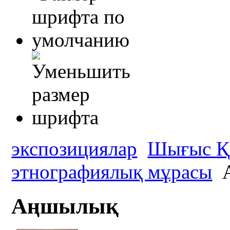
экспозициялар
Шығыс Қа
этнографиялық мұрасы
Аңшылық