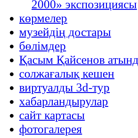
2000» экспозициясы
көрмелер
музейдің достары
бөлімдер
Қасым Қайсенов атынд
солжағалық кешен
виртуалды 3d-тур
xабарландырулар
сайт картасы
фотогалерея