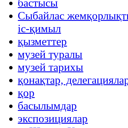
бастысы
Сыбайлас жемқорлықты
іс-қимыл
қызметтер
музей туралы
музей тарихы
қонақтар, делегацияла
қор
басылымдар
экспозициялар