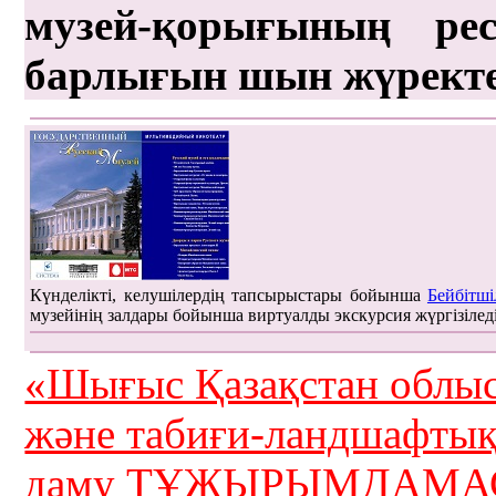
музей-қорығының рес
барлығын шын жүрект
Күнделікті, келушілердің тапсырыстары бойынша
Бейбітші
музейінің залдары бойынша виртуалды экскурсия жүргізілед
«Шығыс Қазақстан облыс
және табиғи-ландшафты
даму ТҰЖЫРЫМДАМАС