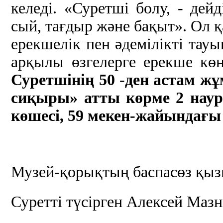
келеді. «Суретші болу, - дей
сый, тағдыр және бақыт». Ол қ
ерекшелік пен әдемілікті тау
арқылы өзгелерге ерекше көң
Суретшінің 50 -ден астам 
сиқыры» атты көрме 2 науры
көшесі, 59 мекен-жайындағ
Музей-қорықтың баспасөз қыз
Суретті түсірген Алексей Маз