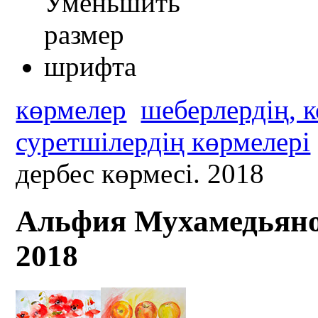
көрмелер
шеберлердің, 
суретшілердің көрмелері
дербес көрмесі. 2018
Альфия Мухамедьянов
2018