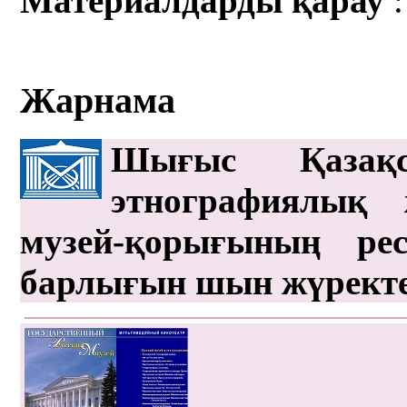
Материалдарды қарау
:
Жарнама
Шығыс Қазақс
этнографиялық 
музей-қорығының рес
барлығын шын жүрект