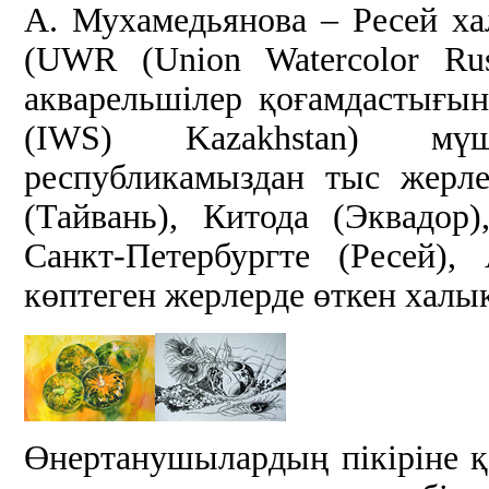
А. Мухамедьянова – Ресей х
(UWR (Union Watercolor Ru
акварельшілер қоғамдастығының
(IWS) Kazakhstan) мү
республикамыздан тыс жерл
(Тайвань), Китода (Эквадо
Санкт-Петербургте (Ресей)
көптеген жерлерде өткен халы
Өнертанушылардың пікіріне қ