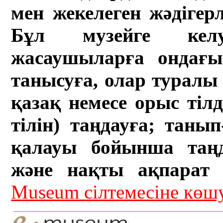
мен жекелеген жәдігер
Бұл музейге кел
жасаушыларға ондағы 
танысуға, олар туралы 
қазақ немесе орыс тіл
тілін) таңдауға; танып-
қалауы бойынша таң
және нақты ақпарат а
Museum сілтемесіне кө