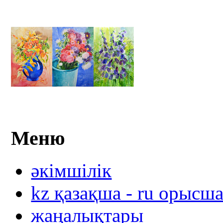
Меню
әкімшілік
kz қазақша - ru орысш
жаңалықтары