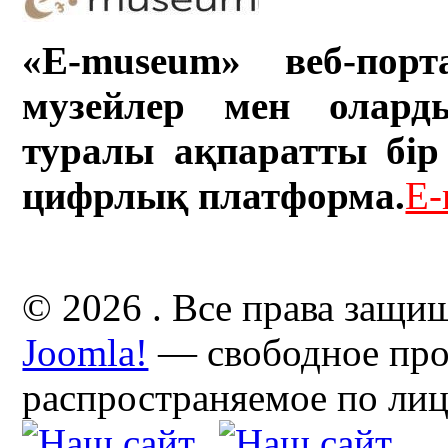
«E-museum» веб-порт
музейлер мен олард
туралы ақпаратты бір 
цифрлық платформа.
E-
© 2026 . Все права защи
Joomla!
— свободное про
распространяемое по ли