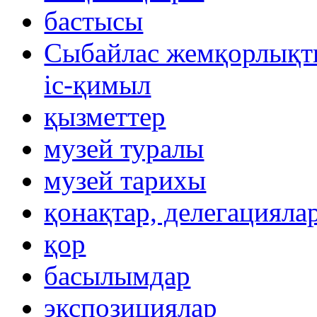
бастысы
Сыбайлас жемқорлықты
іс-қимыл
қызметтер
музей туралы
музей тарихы
қонақтар, делегацияла
қор
басылымдар
экспозициялар