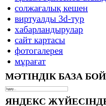
солжағалық кешен
виртуалды 3d-тур
xабарландырулар
сайт картасы
фотогалерея
мұрағат
МӘТІНДІК БАЗА БО
ЯНДЕКС ЖҮЙЕСІНД