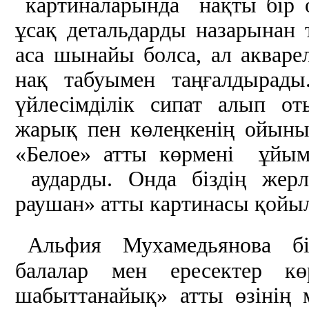
картиналарында нақты бір оқ
ұсақ детальдарды назарынан
аса шынайы болса, ал аквар
нақ табуымен таңғалдырады
үйлесімділік сипат алып о
жарық пен көлеңкенің ойын
«Белое» атты көрмені ұйым
аударды. Онда біздің жерл
раушан» атты картинасы қойыл
Альфия Мухамедьянова бір
балалар мен ересектер кө
шабыттанайық» атты өзінің 