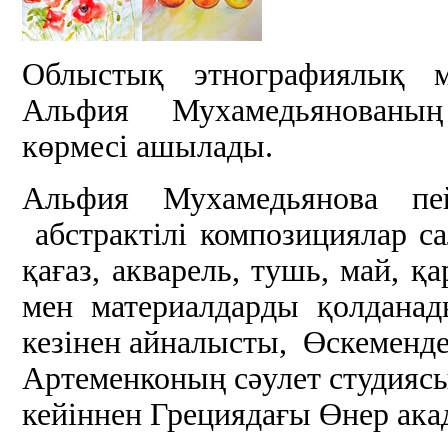
Облыстық этнографиялық му
Альфия Мухамедьянованың
көрмесі ашылады.
Альфия Мухамедьянова пе
абстрактілі композициялар с
қағаз, акварель, тушь, май, 
мен материалдарды қолданад
кезінен айналысты, Өскемендег
Артеменконың сәулет студиясын
кейіннен Грециядағы Өнер а