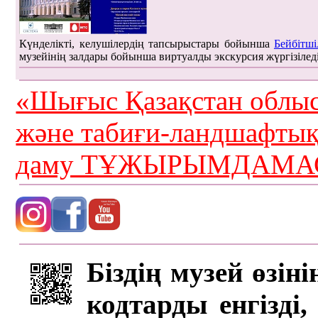
Күнделікті, келушілердің тапсырыстары бойынша
Бейбітші
музейінің залдары бойынша виртуалды экскурсия жүргізілед
«Шығыс Қазақстан облыс
және табиғи-ландшафты
даму ТҰЖЫРЫМДАМАС
Біздің музей өзін
кодтарды енгізді,