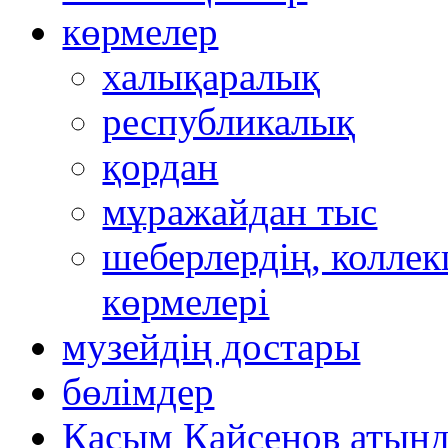
көрмелер
халықаралық
республикалық
қордан
мұражайдан тыс
шеберлердің, коллек
көрмелері
музейдің достары
бөлімдер
Қасым Қайсенов атынд