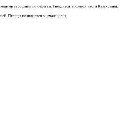
никовыми зарослями по берегам. Гнездится в южной части Казахстана.
ней. Птенцы появляются в начале июня.