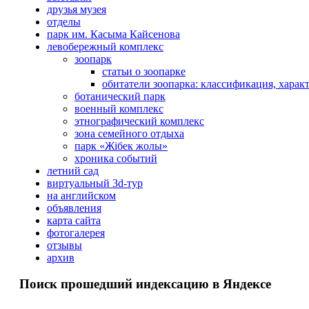
друзья музея
отделы
парк им. Касыма Кайсенова
левобережный комплекс
зоопарк
статьи о зоопарке
обитатели зоопарка: классификация, харак
ботанический парк
военный комплекс
этнографический комплекс
зона семейного отдыха
парк «Жібек жолы»
хроника событий
летний сад
виртуальный 3d-тур
на английском
объявления
карта сайта
фотогалерея
отзывы
архив
Поиск прошедший индексацию в Яндексе