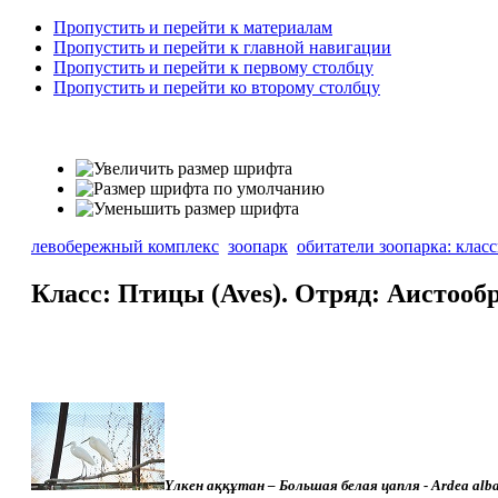
Пропустить и перейти к материалам
Пропустить и перейти к главной навигации
Пропустить и перейти к первому столбцу
Пропустить и перейти ко второму столбцу
левобережный комплекс
зоопарк
обитатели зоопарка: клас
Класс: Птицы (Aves). Отряд: Аистооб
Үлкен аққұтан – Большая белая цапля -
Ardea
alb