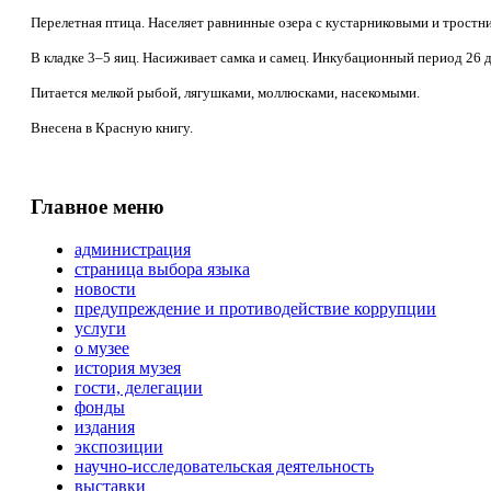
Перелетная птица. Населяет равнинные озера с кустарниковыми и трост
В кладке 3–5 яиц. Насиживает самка и самец. Инкубационный период 26 д
Питается мелкой рыбой, лягушками, моллюсками, насекомыми.
Внесена в Красную книгу.
Главное меню
администрация
страница выбора языка
новости
предупреждение и противодействие коррупции
услуги
о музее
история музея
гости, делегации
фонды
издания
экспозиции
научно-исследовательская деятельность
выставки