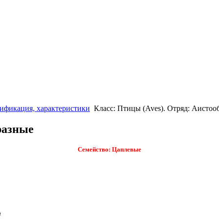
сификация, характеристики
Класс: Птицы (Aves). Отряд: Аистоо
разные
Семейство: Цаплевые
a