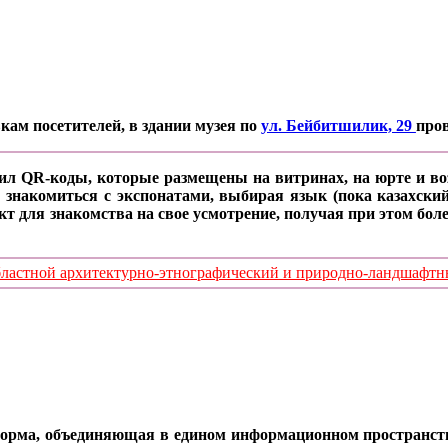
кам посетителей, в здании музея по
ул. Бейбитшилик, 29
про
ил QR-коды, которые размещены на витринах, на юрте и воз
 знакомиться с экспонатами, выбирая язык (пока казахский
кт для знакомства на свое усмотрение, получая при этом б
стной архитектурно-этнографический и природно-ландшафтный
орма, объединяющая в едином информационном пространстве 