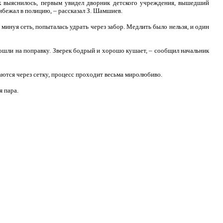
к выяснилось, первым увидел дворник детского учреждения, вышедший
рибежал в полицию, – рассказал З. Шамшиев.
минуя сеть, попыталась удрать через забор. Медлить было нельзя, и один
пошли на поправку. Зверек бодрый и хорошо кушает, – сообщил начальник
аются через сетку, процесс проходит весьма миролюбиво.
я пара.