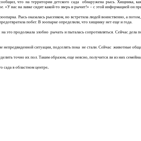
 сообщил, что на территории детского сада обнаружена рысь. Хищника, ка
ое. «У нас на лавке сидит какой-то зверь и рычит!» – с этой информацией он п
оопарка. Рысь оказалась рысенком, но встретила людей воинственно, а потом, 
предотвратила побег. В зоопарке определили, что хищнику нет еще и года.
ря на это продолжала злобно рычать и пыталась сопротивляться. Сейчас дела 
ние непредвиденной ситуации, подселять пока не стали. Сейчас животные общ
елить точно их пол. Таким образом, еще неясно, получится ли из них семейна
го сада в областном центре
.