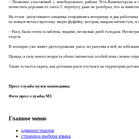
– Позвонил участковый с левобережного района Усть-Каменогорска и
почистить дорожки от снега. С перепугу даже не разобрал, что за животн
На отлов заплутавшего хищника отправились ветеринар и два работника з
из ловцов метнул вдогонку зверю фуфайку, которая, накрыв пятнистую, и 
– Рысь была очень ослаблена, видимо, несколько дней голодала. Несмот
отдела.
В зоопарке уже живет двухгодовалая рысь, но рысенка к ней, во избежа
Правда, в силу юного возраста обоих пятнистых особей пока сложно опред
Также остается гадать, как детеныш рыси очутился на территории детско
Пресс-служба музея-заповедника
Фото пресс-службы МЗ
Главное меню
администрация
страница выбора языка