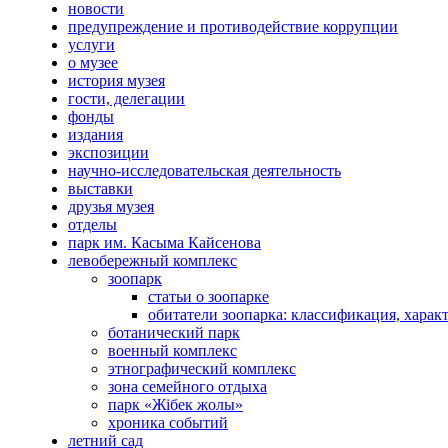
новости
предупреждение и противодействие коррупции
услуги
о музее
история музея
гости, делегации
фонды
издания
экспозиции
научно-исследовательская деятельность
выставки
друзья музея
отделы
парк им. Касыма Кайсенова
левобережный комплекс
зоопарк
статьи о зоопарке
обитатели зоопарка: классификация, харак
ботанический парк
военный комплекс
этнографический комплекс
зона семейного отдыха
парк «Жібек жолы»
хроника событий
летний сад