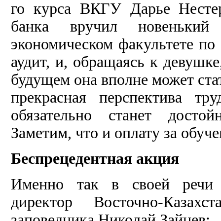
го курса ВКГУ Дарье Несте
банка вручил новенький 
экономическом факульте­те по
аудит, и, обращаясь к девуш­к
будущем она вполне может ста
прекрасная перспектива тру
обязательно станет досто
Заметим, что и оплату за обу­ч
Беспрецедентная акция
Именно так в своей речи о
директор Вос­точно-Казахст
заповедника Николай Зайцев: