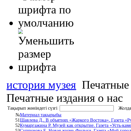
история музея
Печатные 
Печатные издания о нас
Тақырып жөніндегі сүзгі
Жолда
№
Материал тақырыбы
51
Шавлева Д.. В объятиях «Жаркого Востока». Газета «Р
52
Кумаргажина Р. Музей как открытие. Газета «Усть-каме
53
Супрунова Е. Новая жизнь Фильки. Газета «Мой город»