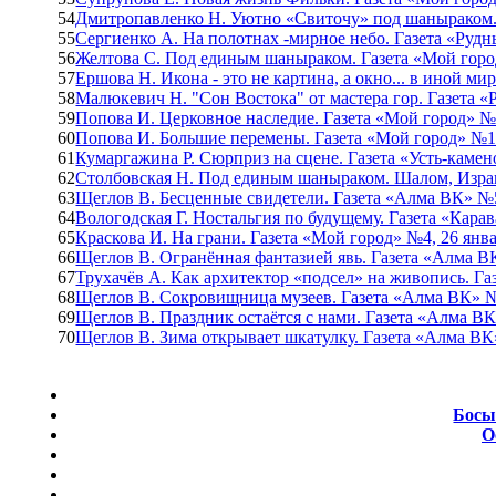
54
Дмитропавленко Н. Уютно «Свиточу» под шаныраком. 
55
Сергиенко А. На полотнах -мирное небо. Газета «Рудн
56
Желтова С. Под единым шаныраком. Газета «Мой город
57
Ершова Н. Икона - это не картина, а окно... в иной ми
58
Малюкевич Н. "Сон Востока" от мастера гор. Газета «
59
Попова И. Церковное наследие. Газета «Мой город» №1
60
Попова И. Большие перемены. Газета «Мой город» №14(
61
Кумаргажина Р. Сюрприз на сцене. Газета «Усть-камено
62
Столбовская Н. Под единым шаныраком. Шалом, Израил
63
Щеглов В. Бесценные свидетели. Газета «Алма ВК» №5,
64
Вологодская Г. Ностальгия по будущему. Газета «Карава
65
Краскова И. На грани. Газета «Мой город» №4, 26 янва
66
Щеглов В. Огранённая фантазией явь. Газета «Алма ВК
67
Трухачёв А. Как архитектор «подсел» на живопись. Га
68
Щеглов В. Сокровищница музеев. Газета «Алма ВК» №3
69
Щеглов В. Праздник остаётся с нами. Газета «Алма ВК»
70
Щеглов В. Зима открывает шкатулку. Газета «Алма ВК»
Босы
О