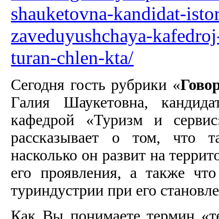
shauketovna-kandidat-isto
zaveduyushchaya-kafedroj-t
turan-chlen-kta/
Сегодня гость рубрики «
Гово
Галия Шаукетовна, кандида
кафедрой «Туризм и сервис
рассказывает о том, что т
насколько он развит на террит
его проявления, а также чт
туриндустрии при его становл
Как Вы понимаете термин «т