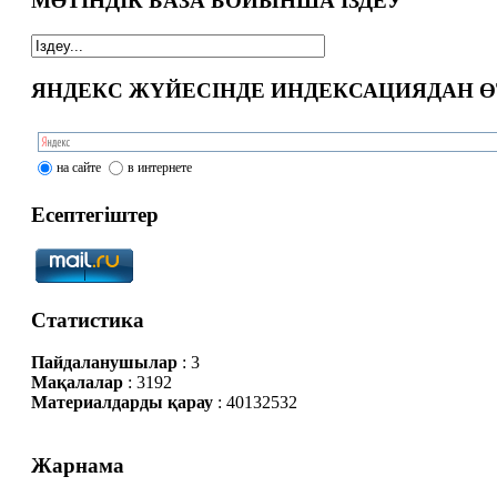
МӘТІНДІК БАЗА БОЙЫНША ІЗДЕУ
ЯНДЕКС ЖҮЙЕСІНДЕ ИНДЕКСАЦИЯДАН Ө
на сайте
в интернете
Есептегіштер
Статистика
Пайдаланушылар
: 3
Мақалалар
: 3192
Материалдарды қарау
: 40132532
Жарнама