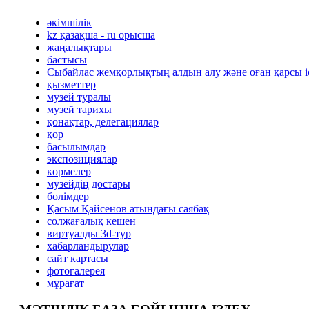
әкімшілік
kz қазақша - ru орысша
жаңалықтары
бастысы
Сыбайлас жемқорлықтың алдын алу және оған қарсы 
қызметтер
музей туралы
музей тарихы
қонақтар, делегациялар
қор
басылымдар
экспозициялар
көрмелер
музейдің достары
бөлімдер
Қасым Қайсенов атындағы саябақ
солжағалық кешен
виртуалды 3d-тур
xабарландырулар
сайт картасы
фотогалерея
мұрағат