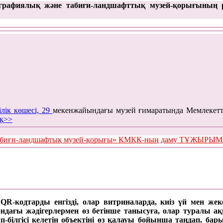
графиялық және табиғи-ландшафттық музей-қорығының 
ілік көшесі, 29
мекенжайындағы музей ғимаратында Мемлекетт
қ>>
е табиғи-ландшафтық музей-қорығы» КМҚК-ның даму ТҰЖЫР
а QR-кодтарды енгізді, олар витриналарда, киіз үй мен же
ағы жәдігерлермен өз бетінше танысуға, олар туралы ақпар
п-білгісі келетін объектіні өз қалауы бойынша таңдап, б