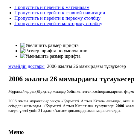
Пропустить и перейти к материалам
Пропустить и перейти к главной навигации
Пропустить и перейти к первому столбцу
Пропустить и перейти ко второму столбцу
музейдің достары
2006 жылғы 26 мамырдағы тұсаукесер
2006 жылғы 26 мамырдағы тұсаукесе
Мұражай-қорық бірқатар жылдар бойы көптеген кәсіпорындармен, фирм
2006 жылы мұражай-қорықта «Құрметті Алтын Кітап» ашылды, оған мұр
есімдері жазылады. «Құрметті Алтын Кітаптың» тұсаукесері
2006 жыл
елеулі үлесі үшін 21 адам «Алғыс» дипломдарымен марапатталды.
Меню