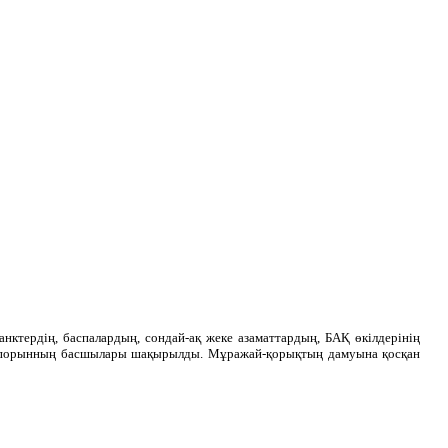
ктердің, баспалардың, сондай-ақ жеке азаматтардың, БАҚ өкілдерінің
кәсіпорынның басшылары шақырылды. Мұражай-қорықтың дамуына қосқан