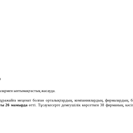
р
алармен ынтымақтастық жасауда.
ажайға меценат болған орталықтардың, компаниялардың, фирмалардың, бан
ғы 26 мамырда
өтті. Тұсаукесерге демеушілік көрсеткен 38 фирманың, 