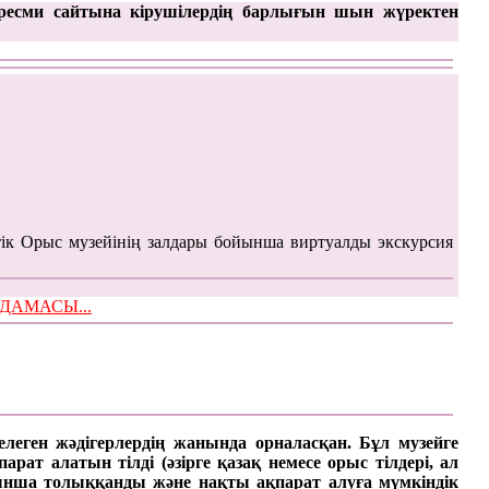
ресми сайтына кірушілердің барлығын шын жүректен
ік Орыс музейінің залдары бойынша виртуалды экскурсия
ЫМДАМАСЫ...
келеген жәдігерлердің жанында орналасқан. Бұл музейге
ат алатын тілді (әзірге қазақ немесе орыс тілдері, ал
арынша толыққанды және нақты ақпарат алуға мүмкіндік