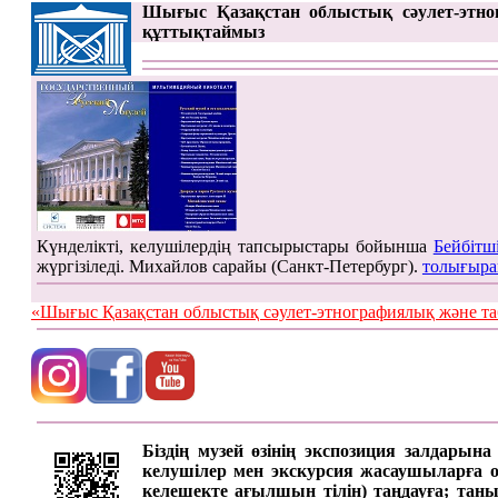
Шығыс Қазақстан облыстық сәулет-этно
құттықтаймыз
Күнделікті, келушілердің тапсырыстары бойынша
Бейбітш
жүргізіледі. Михайлов сарайы (Санкт-Петербург).
толығыра
«Шығыс Қазақстан облыстық сәулет-этнографиялық жән
Біздің музей өзінің экспозиция залдарын
келушілер мен экскурсия жасаушыларға онд
келешекте ағылшын тілін) таңдауға; таны