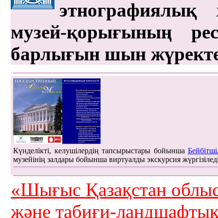
этнографиялық 
музей-қорығының рес
барлығын шын жүрект
Күнделікті, келушілердің тапсырыстары бойынша
Бейбітші
музейінің залдары бойынша виртуалды экскурсия жүргізілед
«Шығыс Қазақстан облыс
және табиғи-ландшафты