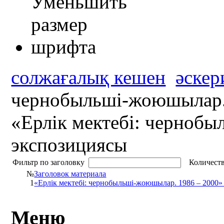
солжағалық кешен
әскер
чернобыльші-жоюшылар.
«Ерлік мектебі: черноб
экспозициясы
Фильтр по заголовку
Количеств
№
Заголовок материала
1
«Ерлік мектебі: чернобыльші-жоюшылар. 1986 – 2000»
Меню