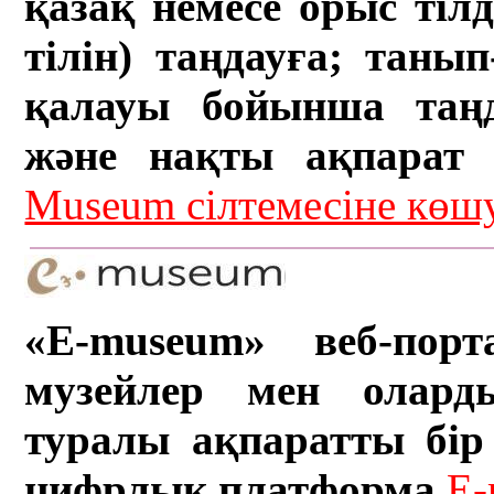
қазақ немесе орыс тіл
тілін) таңдауға; танып-
қалауы бойынша таң
және нақты ақпарат а
Museum сілтемесіне кө
«E-museum» веб-порт
музейлер мен олард
туралы ақпаратты бір 
цифрлық платформа.
E-