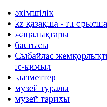
әкімшілік
kz қазақша - ru орысш
жаңалықтары
бастысы
Сыбайлас жемқорлықты
іс-қимыл
қызметтер
музей туралы
музей тарихы