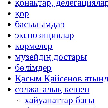
қонақтар, делегацияла
қор
басылымдар
экспозициялар
көрмелер
музейдің достары
бөлімдер
Қасым Қайсенов атынд
солжағалық кешен
хайуанаттар бағы