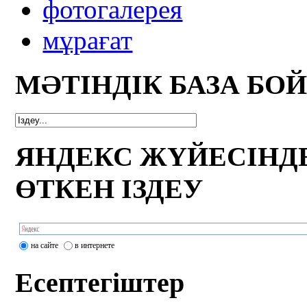
фотогалерея
мұрағат
МӘТІНДІК БАЗА БО
ЯНДЕКС ЖҮЙЕСІНД
ӨТКЕН ІЗДЕУ
на сайте
в интернете
Есептегіштер