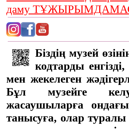
даму ТҰЖЫРЫМДАМАС
Біздің музей өзін
кодтарды енгізді,
мен жекелеген жәдігер
Бұл музейге кел
жасаушыларға ондағы 
танысуға, олар туралы 