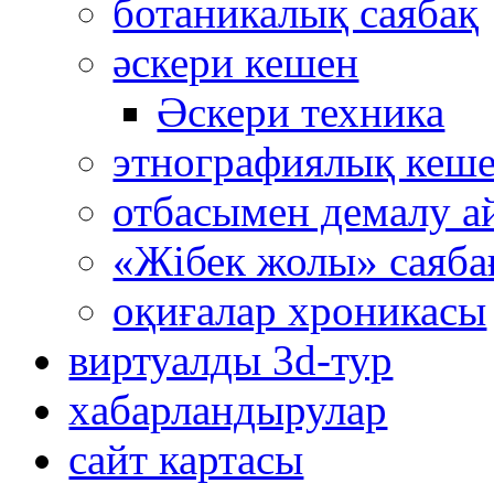
ботаникалық саябақ
әскери кешен
Әскери техника
этнографиялық кеш
отбасымен демалу а
«Жібек жолы» саяба
оқиғалар хроникасы
виртуалды 3d-тур
xабарландырулар
сайт картасы