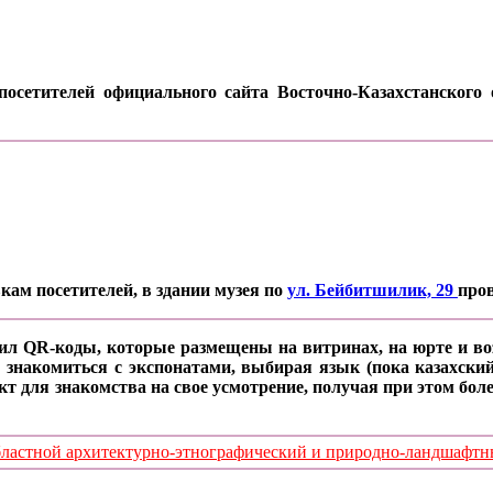
осетителей официального сайта Восточно-Казахстанского о
кам посетителей, в здании музея по
ул. Бейбитшилик, 29
про
ил QR-коды, которые размещены на витринах, на юрте и воз
 знакомиться с экспонатами, выбирая язык (пока казахский
кт для знакомства на свое усмотрение, получая при этом б
стной архитектурно-этнографический и природно-ландшафтный