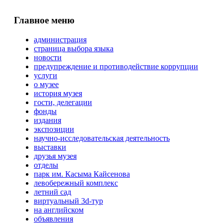
Главное меню
администрация
страница выбора языка
новости
предупреждение и противодействие коррупции
услуги
о музее
история музея
гости, делегации
фонды
издания
экспозиции
научно-исследовательская деятельность
выставки
друзья музея
отделы
парк им. Касыма Кайсенова
левобережный комплекс
летний сад
виртуальный 3d-тур
на английском
объявления