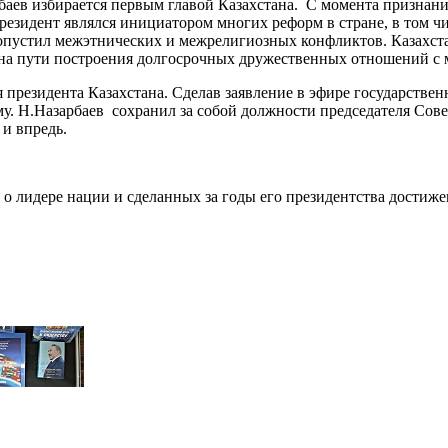
баев избирается первым главой Казахстана. С момента признани
резидент являлся инициатором многих реформ в стране, в том ч
е допустил межэтнических и межрелигиозных конфликтов. Казахст
г на пути построения долгосрочных дружественных отношений с
президента Казахстана. Сделав заявление в эфире государственн
му. Н.Назарбаев сохранил за собой должности председателя Сове
 и впредь.
о лидере нации и сделанных за годы его президентства достиж