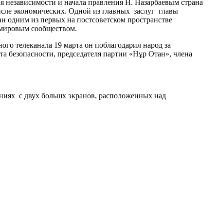
я независимости и начала правления Н. Назарбаевым страна
исле экономических. Одной из главных заслуг главы
ан одним из первых на постсоветском пространстве
 мировым сообществом.
ого телеканала 19 марта он поблагодарил народ за
та безопасности, председателя партии «Нұр Отан», члена
ениях с двух большх экранов, расположенных над