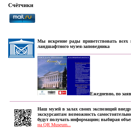
Счётчики
Мы искренне рады приветствовать всех п
ландшафтного музея-заповедника
Ежедневно, по заяв
Наш музей в залах своих экспозиций внедр
экскурсантам возможность самостоятельно
будут получать информацию; выбирая объе
на QR Museum...