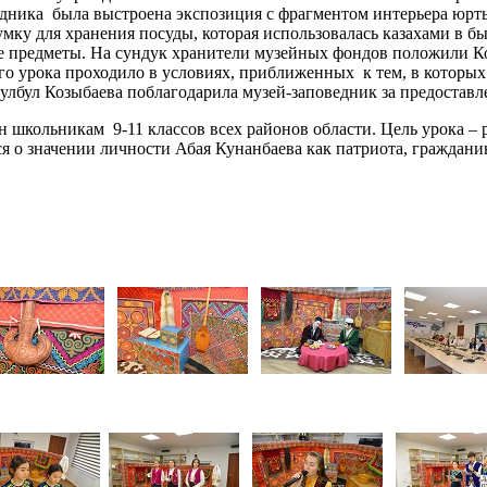
едника была выстроена экспозиция с фрагментом интерьера юрт
умку для хранения посуды, которая использовалась казахами в б
ие предметы. На сундук хранители музейных фондов положили Ко
 урока проходило в условиях, приближенных к тем, в которых 
улбул Козыбаева поблагодарила музей-заповедник за предостав
 школьникам 9-11 классов всех районов области. Цель урока – 
я о значении личности Абая Кунанбаева как патриота, граждани