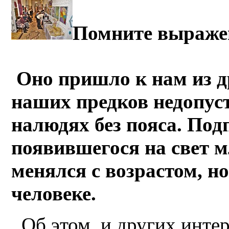
Помните выражен
Оно пришло к нам из д
наших предков недопу
налюдях без пояса.
Подп
появившегося на свет м
менялся с возрастом, н
человеке
.
Об этом и других инте