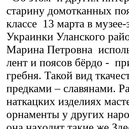
старину домотканных поя
классе 13 марта в музее-
Украинки Уланского рай
Марина Петровна исполь
лент и поясов бёрдо - пр
гребня. Такой вид ткаче
предками – славянами. Р
наткацких изделиях маст
орнаменты у других народ
она находит такие же.Зд