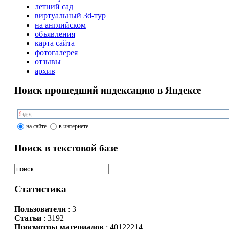
летний сад
виртуальный 3d-тур
на английском
объявления
карта сайта
фотогалерея
отзывы
архив
Поиск прошедший индексацию в Яндексе
на сайте
в интернете
Поиск в текстовой базе
Статистика
Пользователи
: 3
Статьи
: 3192
Просмотры материалов
: 40122214