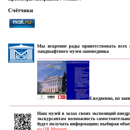
Счётчики
Мы искренне рады приветствовать всех п
ландшафтного музея-заповедника
Ежедневно, по заяв
Наш музей в залах своих экспозиций внедр
экскурсантам возможность самостоятельно
будут получать информацию; выбирая объе
на QR Museum...