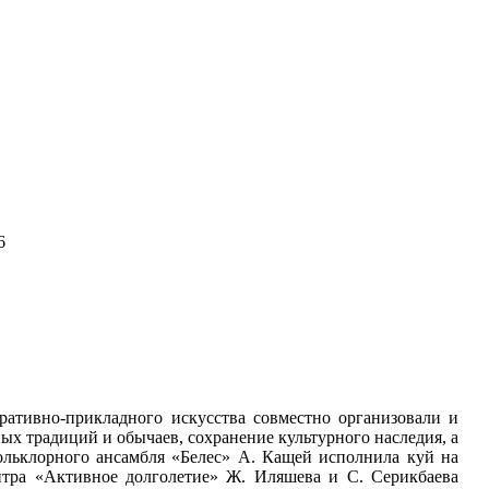
6
ративно-прикладного искусства совместно организовали и
х традиций и обычаев, сохранение культурного наследия, а
ольклорного ансамбля «Белес» А. Кащей исполнила куй на
нтра «Активное долголетие» Ж. Иляшева и С. Серикбаева