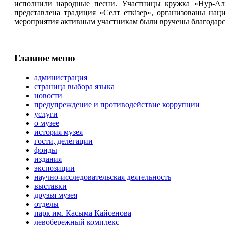
исполнили народные песни. Участницы кружка «Нур-Ал
представлена традиция «Селт еткізер», организованы на
мероприятия активным участникам были вручены благодарс
Главное меню
администрация
страница выбора языка
новости
предупреждение и противодействие коррупции
услуги
о музее
история музея
гости, делегации
фонды
издания
экспозиции
научно-исследовательская деятельность
выставки
друзья музея
отделы
парк им. Касыма Кайсенова
левобережный комплекс