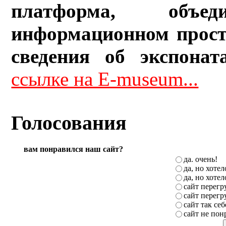
платформа, объ
информационном прост
сведения об экспонат
ссылке на E-museum...
Голосования
вам понравился наш сайт?
да. очень!
да, но хоте
да, но хоте
сайт перег
сайт перег
сайт так себ
сайт не пон