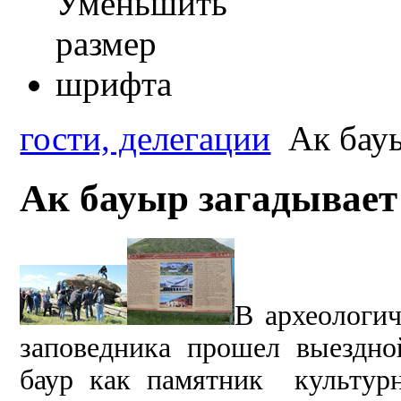
гости, делегации
Ак бауы
Ак бауыр загадывает 
В археологич
заповедника прошел выездн
баур как памятник культур