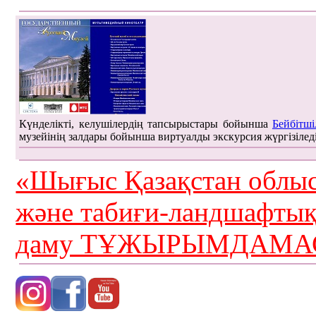
Күнделікті, келушілердің тапсырыстары бойынша
Бейбітші
музейінің залдары бойынша виртуалды экскурсия жүргізілед
«Шығыс Қазақстан облыс
және табиғи-ландшафты
даму ТҰЖЫРЫМДАМАС