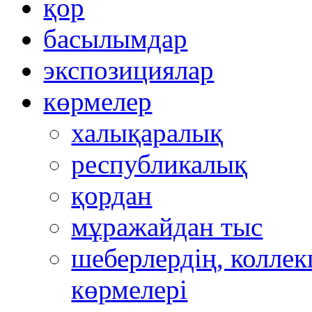
қор
басылымдар
экспозициялар
көрмелер
халықаралық
республикалық
қордан
мұражайдан тыс
шеберлердің, коллек
көрмелері