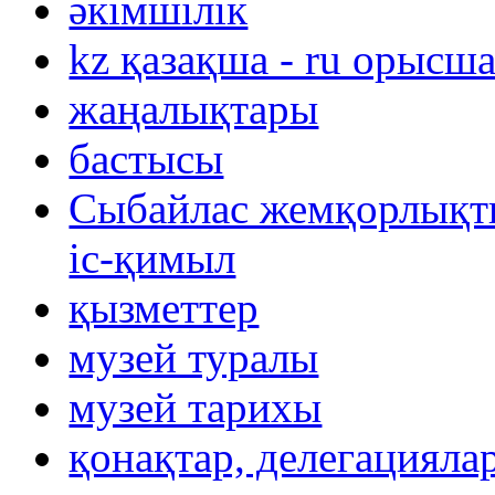
әкімшілік
kz қазақша - ru орысш
жаңалықтары
бастысы
Сыбайлас жемқорлықты
іс-қимыл
қызметтер
музей туралы
музей тарихы
қонақтар, делегацияла