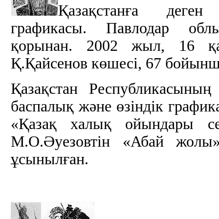
Қазақстанға деген 
графикасы. Павлодар обл
қорынан. 2002 жыл, 16 қ
Қ.Қайсенов көшесі, 67 бойынш
Қазақстан Республикасының
баспалық және өзіндік график
«Қазақ халық ойындары се
М.О.Әуезовтін «Абай жолы
ұсынылған.