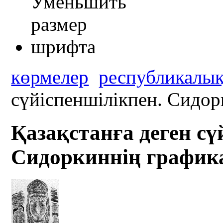
көрмелер
республикалы
сүйіспеншілікпен. Сидор
Қазақстанға деген сү
Сидоркиннің графика