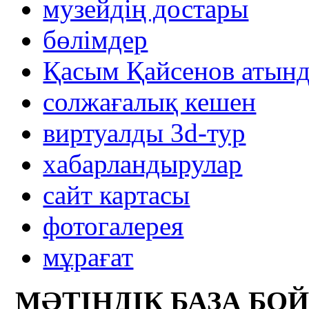
музейдің достары
бөлімдер
Қасым Қайсенов атынд
солжағалық кешен
виртуалды 3d-тур
xабарландырулар
сайт картасы
фотогалерея
мұрағат
МӘТІНДІК БАЗА БО