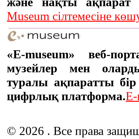
және нақты ақпарат а
Museum сілтемесіне кө
«E-museum» веб-порт
музейлер мен олард
туралы ақпаратты бір 
цифрлық платформа.
E-
© 2026 . Все права защи