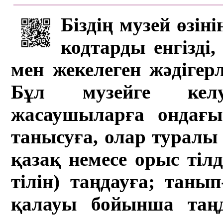
Біздің музей өзін
кодтарды енгізді,
мен жекелеген жәдігер
Бұл музейге кел
жасаушыларға ондағы 
танысуға, олар туралы 
қазақ немесе орыс тіл
тілін) таңдауға; танып-
қалауы бойынша таң