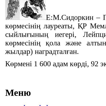
Е:М.Сидоркин – 
көрмесінің лауреаты, ҚР Ме
сыйлығының иегері, Лейпци
көрмесінің қола және алты
жылдар) наградталған.
Көрмені 1 600 адам көрді, 92 э
Меню