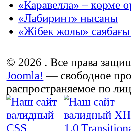
«Каравелла» – көрме 
«Лабиринт» нысаны
«Жібек жолы» саябағы
© 2026 . Все права защи
Joomla!
— свободное про
распространяемое по ли