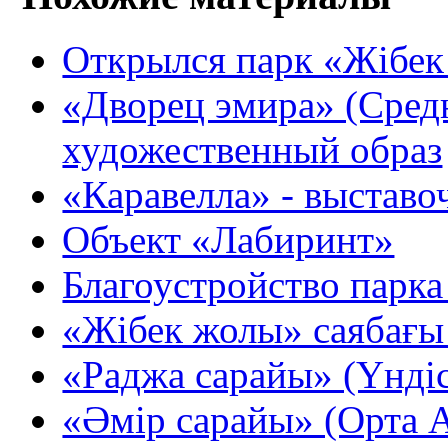
Открылся парк «Жібе
«Дворец эмира» (Сред
художественный образ
«Каравелла» - выставо
Объект «Лабиринт»
Благоустройство парк
«Жібек жолы» саябағ
«Раджа сарайы» (Үндіс
«Әмір сарайы» (Орта А