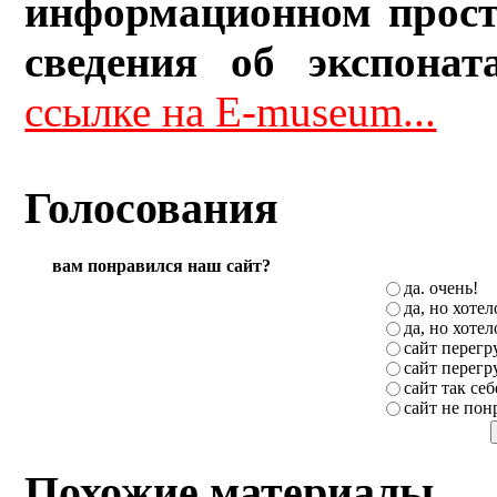
информационном прост
сведения об экспонат
ссылке на E-museum...
Голосования
вам понравился наш сайт?
да. очень!
да, но хоте
да, но хоте
сайт перег
сайт перег
сайт так себ
сайт не пон
Похожие материалы