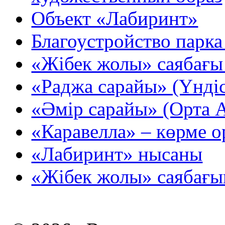
Объект «Лабиринт»
Благоустройство парк
«Жібек жолы» саябағ
«Раджа сарайы» (Үндіс
«Әмір сарайы» (Орта А
«Каравелла» – көрме 
«Лабиринт» нысаны
«Жібек жолы» саябағы