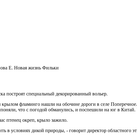
ва Е. Новая жизнь Фильки
ска построят специальный декорированный вольер.
 крылом фламинго нашли на обочине дороги в селе Поперечное. В
оняли, что с погодой обманулись, и поспешили на юг в Китай. 
ас птенец окреп, крыло зажило.
жить в условиях дикой природы, - говорит директор областного 