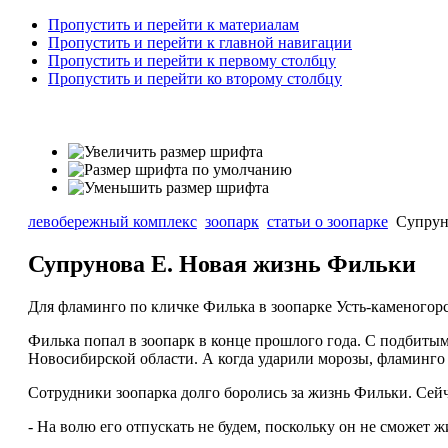
Пропустить и перейти к материалам
Пропустить и перейти к главной навигации
Пропустить и перейти к первому столбцу
Пропустить и перейти ко второму столбцу
левобережный комплекс
зоопарк
статьи о зоопарке
Супруно
Супрунова Е. Новая жизнь Фильки
Для фламинго по кличке Филька в зоопарке Усть-каменогор
Филька попал в зоопарк в конце прошлого года. С подбитым
Новосибирской области. А когда ударили морозы, фламинго п
Сотрудники зоопарка долго боролись за жизнь Фильки. Сейч
- На волю его отпускать не будем, поскольку он не сможет 