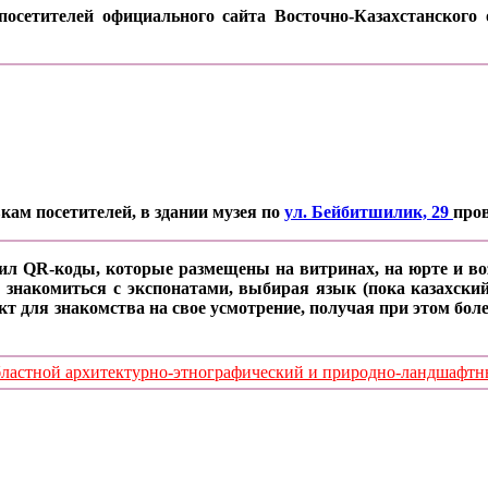
осетителей официального сайта Восточно-Казахстанского о
кам посетителей, в здании музея по
ул. Бейбитшилик, 29
про
ил QR-коды, которые размещены на витринах, на юрте и воз
 знакомиться с экспонатами, выбирая язык (пока казахский
кт для знакомства на свое усмотрение, получая при этом б
стной архитектурно-этнографический и природно-ландшафтный