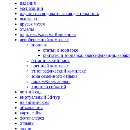
издания
экспозиции
научно-исследовательская деятельность
выставки
друзья музея
отделы
парк им. Касыма Кайсенова
левобережный комплекс
зоопарк
статьи о зоопарке
обитатели зоопарка: классификация, харак
ботанический парк
военный комплекс
этнографический комплекс
зона семейного отдыха
парк «Жібек жолы»
хроника событий
летний сад
виртуальный 3d-тур
на английском
объявления
карта сайта
фотогалерея
отзывы
архив