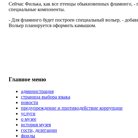
Сейчас Филька, как все птенцы обыкновенных фламинго, - г
специальные компоненты.
- Для фламинго будет построен специальный вольер, - доба
Вольер планируется оформить камышом.
Главное меню
администрация
страница выбора языка
новости
предупреждение и противодействие коррупции
услуги
о музее
история музея
гости, делегации
фонды