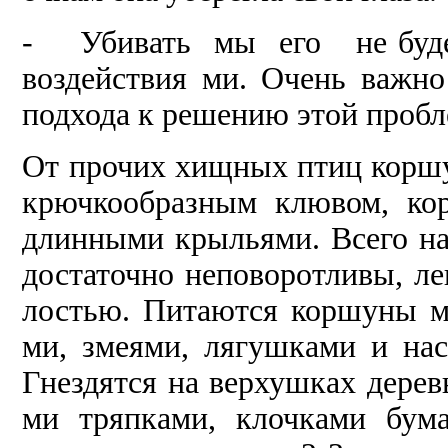
- Убивать мы его не буд
воздействия­ ми. Очень важно
подхода к решению этой пробл
От прочих хищных птиц коршу
крючкообраз­ным клювом, ко
длинными крыльями. Всего нас
достаточ­но неповорот­ливы, 
лостью. Пита­ются коршу­ны 
ми, зме­ями, ля­гушками и на
Гнездятся на вер­хушках дерев
ми тряпками, клочками бум