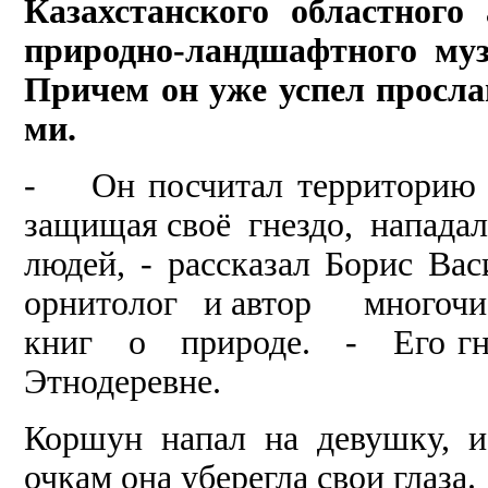
Казахстанского
областного
природно
-
ландшафтного
му
Причем он
уже
успел
просл
ми
.
- Он посчитал терри­торию 
защищая своё гнездо, напада
людей, - рассказал Борис 
орнитолог и автор многочи
книг о природе. - Его гнез
Этнодеревне.
Коршун напал на де­вушку, и
очкам она уберегла свои глаза.