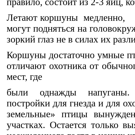
правило, со­стоит из 2-3 яиц, 
Летают коршуны мед­ленно,
мо­гут подняться на голо­вок
зоркий глаз не в силах их разли
Коршуны достаточно умные пти
от­личают охотника от обыч­ног
мест, где
были однажды напуганы. 
постройки для гнезда и для охо
земельные» птицы вынуж­де
участках. Остается только в