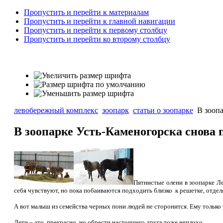
Пропустить и перейти к материалам
Пропустить и перейти к главной навигации
Пропустить и перейти к первому столбцу
Пропустить и перейти ко второму столбцу
левобережный комплекс
зоопарк
статьи о зоопарке
В зоопа
В зоопарке Усть-Каменогорска снова 
Пятнистые олени в зоопарке Л
себя чувствуют, но пока побаиваются подходить близко к решетке, отдел
А вот малыш из семейства черных пони людей не сторонится. Ему только 
Дети – это
прекрасно, но обрести настоящего друга тоже неплохо.