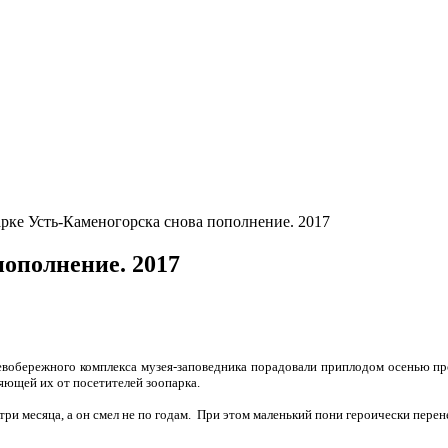
рке Усть-Каменогорска снова пополнение. 2017
пополнение. 2017
евобережного комплекса музея-заповедника порадовали приплодом осенью пр
яющей их от посетителей зоопарка.
три месяца, а он смел не по годам. При этом маленький пони героически пере