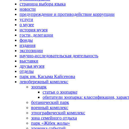
страница выбора языка
новости
предупреждение и противодействие коррупции
услуги
о музее
история музея
гости, делегации
фонды
издания
экспозиции
научно-исследовательская деятельность
выставки
друзья музея
отделы
парк им. Касыма Кайсенова
левобережный комплекс
зоопарк
статьи о зоопарке
обитатели зоопарка: классификация, харак
ботанический парк
военный комплекс
этнографический комплекс
зона семейного отдыха
парк «Жібек жолы»
хроника событий