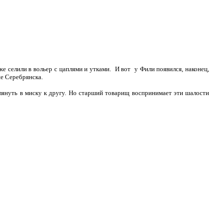
е селили в вольер с цаплями и утками. И вот у Фили появился, наконец,
е Серебрянска.
лянуть в миску к другу. Но старший товарищ воспринимает эти шалости