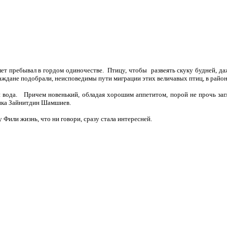
лет пребывал в гордом одиночестве. Птицу, чтобы развеять скуку будней, даж
ждане подобрали, неисповедимы пути миграции этих величавых птиц, в район
ей вода. Причем новенький, обладая хорошим аппетитом, порой не прочь заг
ника Зайнитдин Шамшиев.
 Фили жизнь, что ни говори, сразу стала интересней.