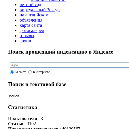
летний сад
виртуальный 3d-тур
на английском
объявления
карта сайта
фотогалерея
отзывы
архив
Поиск прошедший индексацию в Яндексе
на сайте
в интернете
Поиск в текстовой базе
Статистика
Пользователи
: 3
Статьи
: 3192
Просмотры материалов
: 40130567