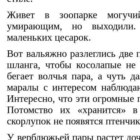
Живет в зоопарке могучий
умирающим, но вы­ходили
маленьких цесарок.
Вот вальяжно разлеглись две 
шланга, чтобы косолапые не 
бегает волчья пара, а чуть 
маралы с интересом наблюдаю
Интерес­но, что эти огромные 
Потомство их «хра­нится» 
скорлупок не появятся птенчик
У верблюжьей пары растет до