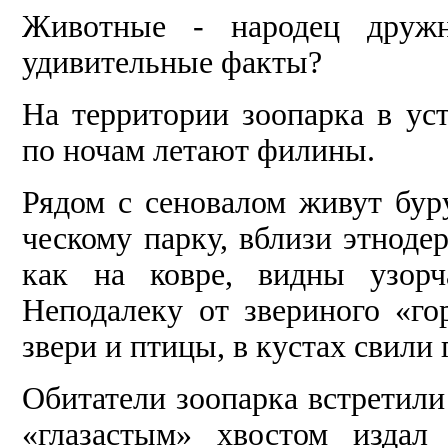
Животные - народец друж­
удивительные факты?
На территории зоопарка в у
по ночам летают филины.
Рядом с сеновалом живут бур
ческому парку, вблизи этнодер
как на ковре, видны узорч
Неподалеку от звери­ного «го
звери и птицы, в кустах свили 
Обитатели зоопарка встретили
«глазастым» хвостом издал