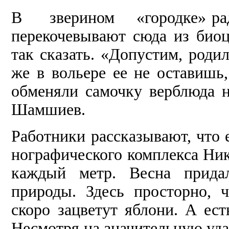
В звери­ном «городке» рад
перекочевывают сюда из биоц
так сказать. «Допустим, роди
же в вольере ее не оставишь,
обменя­ли самочку верблюда н
Шамшиев.
Работники рассказывают, что 
нографического комплекса Ник
каж­дый метр. Весна прида
природы. Здесь просторно, ч
скоро зацветут яблони. А ес
Несмотря на значительную уда­