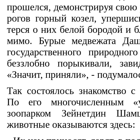
прошел­ся, демонстрируя свою
рогов гор­ный козел, упершис
терся о них белой бородой и б
мимо. Бурые медвежата Даш
государственного природног
беззлоб­но порыкивали, зав
«Значит, приняли», - подумало
Так состоялось знакомство с
По его многочисленным «
зоопарком Зейнетдин Шамш
животные оказываются здесь: