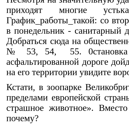
приходят многие устьк
График_работы_такой: со вторн
в понедельник - санитарный де
Добраться сюда на обществен
№ 53, 54, 55. 0становка 
асфальтиро­ванной дороге дой
на его территории увидите вор
Кстати, в зоопарке Великобрит
пределами европейской страны
страш­ное животное». Вместо 
почему?