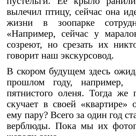
пустельги. Ее крыло ранили
вылечил птицу, сейчас она ид
жизни в зоопарке сотрудн
«Например, сейчас у марал
созреют, но срезать их никт
говорит наш экскурсовод.
В скором будущем здесь ожид
прошлом году, напри­мер
пятнистого оленя. Тогда же
скучает в своей «квартире»
ему пару? Всего за один год 
верблюды. Пока мы их фотог