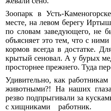
жевали сено.
Зоопарк в Усть-Каменогорске
месте, на левом берегу Иртыш
по словам за­ведующего, не 
объясняет это тем, что с ними
кормов всегда в достат­ке. Д
крытый сеновал. А у бурых мед
просторнее прежнего. Туда пе
Удивительно, как работникам
животными?! На наших глаза
резво под­прыгивали за кускам
с хищника­ми работ­ник.