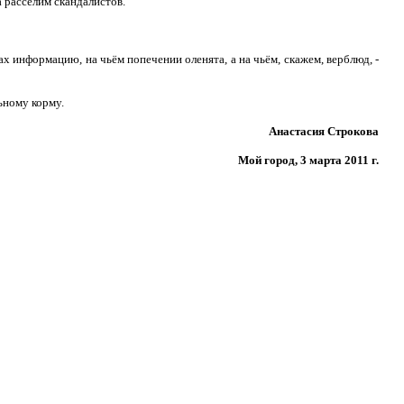
а расселим скандалистов.
ах информацию, на чьём попечении оленята, а на чьём, скажем, верблюд, -
ьному корму.
Анастасия Строкова
Мой город, 3 марта 2011 г.