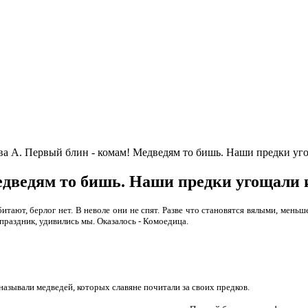
а А. Первый блин - комам! Медведям то бишь. Наши предки уг
едведям то бишь. Наши предки угощали 
тают, берлог нет. В неволе они не спят. Разве что становятся вялыми, мен
праздник, удивились мы. Оказалось - Комоедица.
азывали медведей, которых славяне почитали за своих предков.