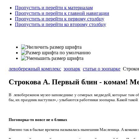
Пропустить и перейти к материалам
Пропустить и перейти к главной навигации
Пропустить и перейти к первому столбцу
Пропустить и перейти ко второму столбцу
левобережный комплекс
зоопарк
статьи о зоопарке
Строков
Строкова А. Первый блин - комам! М
В левобережном музее-заповеднике у семерых медведей, которые там оби
бы, их праздник наступил»,- улыбаются работники зоопарка. Какой такой 
Поговорка-то вовсе не о блинах
Именно так в былые времена называлась нынешняя Масленица. А комами н