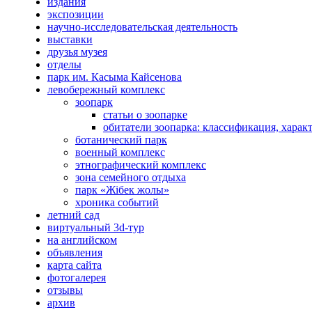
издания
экспозиции
научно-исследовательская деятельность
выставки
друзья музея
отделы
парк им. Касыма Кайсенова
левобережный комплекс
зоопарк
статьи о зоопарке
обитатели зоопарка: классификация, харак
ботанический парк
военный комплекс
этнографический комплекс
зона семейного отдыха
парк «Жібек жолы»
хроника событий
летний сад
виртуальный 3d-тур
на английском
объявления
карта сайта
фотогалерея
отзывы
архив