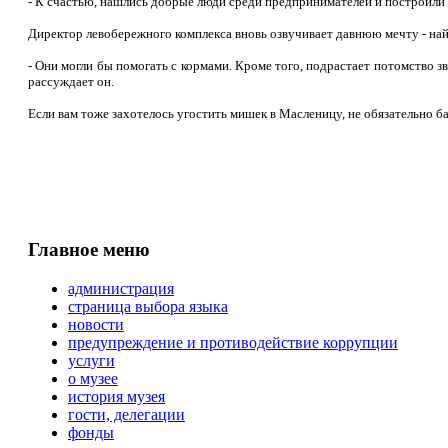
- К счастью, нашлись добрые люди среди предпринимателей и построили им
Директор левобережного комплекса вновь озвучивает давнюю мечту - на
- Они могли бы помогать с кормами. Кроме того, подрастает потомство зв
рассуждает он.
Если вам тоже захотелось угостить мишек в Масленицу, не обязательно б
Главное меню
администрация
страница выбора языка
новости
предупреждение и противодействие коррупции
услуги
о музее
история музея
гости, делегации
фонды