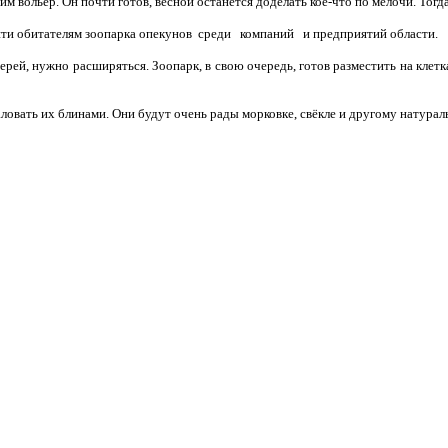
 вольер. Он почти готов, весной останется доделать кое-что по мелочи. Тогд
йти обитателям зоопарка опекунов среди компаний и предприятий области.
ерей, нужно расширяться. Зоопарк, в свою очередь, готов разместить на клетк
аловать их блинами. Они будут очень рады морковке, свёкле и другому натурал