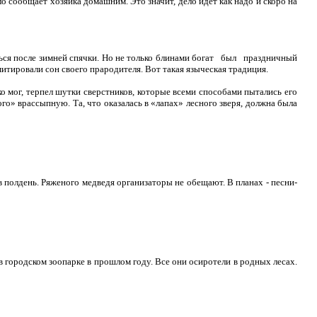
о сообщает хозяйка домашним. Это значит, дело идёт как надо и скоро на
ться после зимней спячки. Но не только блинами богат был праздничный
митировали сон своего прародителя. Вот такая языческая традиция.
о мог, терпел шутки сверстников, которые всеми способами пытались его
ого» врассыпную. Та, что оказалась в «лапах» лесного зверя, должна была
 полдень. Ряженого медведя организаторы не обещают. В планах - песни-
 городском зоопарке в прошлом году. Все они осиротели в родных лесах.