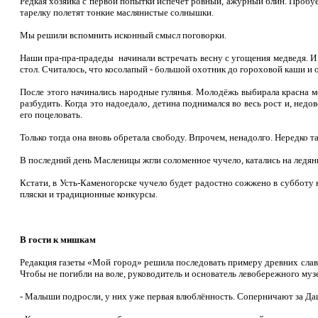
Редкая хозяйка с первой попытки испечёт ровный, ажурный блин. Пробуеш
тарелку полетят тонкие маслянистые солнышки.
Мы решили вспомнить исконный смысл поговорки.
Наши пра-пра-прадеды начинали встречать весну с угощения медведя. И
стол. Считалось, что косолапый - большой охотник до гороховой каши и о
После этого начинались народные гулянья. Молодёжь выбирала красна мо
разбудить. Когда это надоедало, детина поднимался во весь рост и, недо
его поцеловать.
Только тогда она вновь обретала свободу. Впрочем, ненадолго. Нередко та
В последний день Масленицы жгли соломенное чучело, катались на ледя
Кстати, в Усть-Каменогорске чучело будет радостно сожжено в субботу 
пляски и традиционные конкурсы.
В гости к мишкам
Редакция газеты «Мой город» решила последовать примеру древних славя
Чтобы не погибли на воле, руководитель и основатель левобережного муз
- Малыши подросли, у них уже первая влюблённость. Соперничают за Дашу