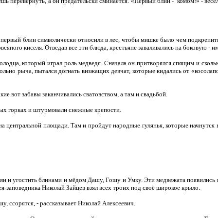
ь перевернуть, а он предательски сминается. «Первый блин - комом!» - весел
 первый блин символически относили в лес, чтобы мишке было чем подкрепи
всяного киселя. Отведав все эти блюда, крестьяне заваливались на боковую - и
лодца, который играл роль медведя. Сначала он притворялся спящим и скольк
вольно рыча, пытался догнать визжащих девчат, которые кидались от «косолап
кие вот забавы заканчивались сватовством, а там и свадьбой.
ных горках и штурмовали снежные крепости.
на центральной площади. Там и пройдут народные гулянья, которые начнутся в
н и угостить блинами и мёдом Дашу, Гошу и Умку. Эти медвежата появились в
ея-заповедника Николай Зайцев взял всех троих под своё широкое крыло.
, ссорятся, - рассказывает Николай Алексеевич.