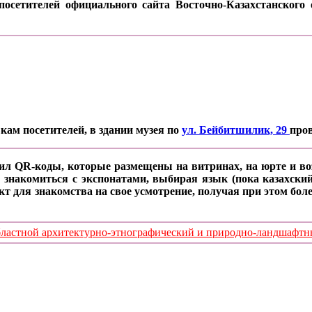
осетителей официального сайта Восточно-Казахстанского о
кам посетителей, в здании музея по
ул. Бейбитшилик, 29
про
ил QR-коды, которые размещены на витринах, на юрте и воз
 знакомиться с экспонатами, выбирая язык (пока казахский
кт для знакомства на свое усмотрение, получая при этом б
стной архитектурно-этнографический и природно-ландшафтный