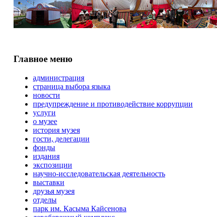
Главное меню
администрация
страница выбора языка
новости
предупреждение и противодействие коррупции
услуги
о музее
история музея
гости, делегации
фонды
издания
экспозиции
научно-исследовательская деятельность
выставки
друзья музея
отделы
парк им. Касыма Кайсенова