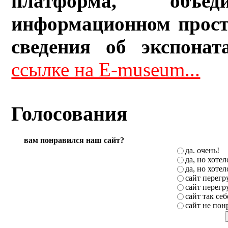
платформа, объ
информационном прост
сведения об экспонат
ссылке на E-museum...
Голосования
вам понравился наш сайт?
да. очень!
да, но хоте
да, но хоте
сайт перег
сайт перег
сайт так себ
сайт не пон