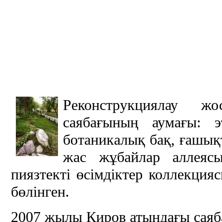
Реконструкциялау ж
саябағының аумағы: 
ботаникалық бақ, ғашықт
жас жұбайлар аллеясы
пиязтекті өсімдіктер коллекция
бөлінген.
2007 жылы Киров атындағы саяба