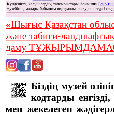
Күнделікті, келушілердің тапсырыстары бойынша
Бейбітші
музейінің залдары бойынша виртуалды экскурсия жүргізілед
«Шығыс Қазақстан облыс
және табиғи-ландшафты
даму ТҰЖЫРЫМДАМАС
Біздің музей өзін
кодтарды енгізді,
мен жекелеген жәдігер