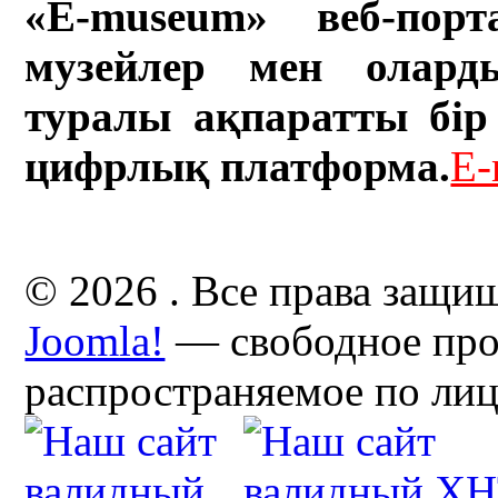
«E-museum» веб-порт
музейлер мен олард
туралы ақпаратты бір 
цифрлық платформа.
E-
© 2026 . Все права защи
Joomla!
— свободное про
распространяемое по ли