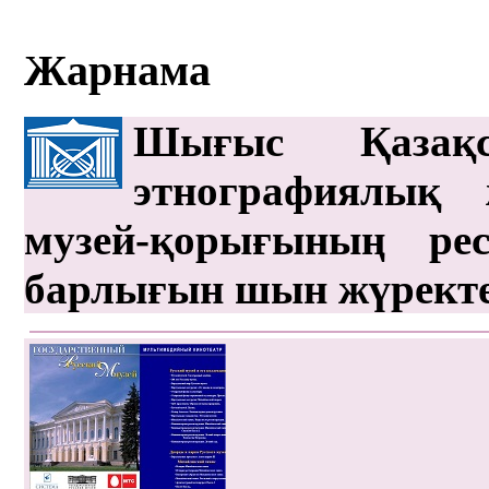
Жарнама
Шығыс Қазақс
этнографиялық 
музей-қорығының рес
барлығын шын жүрект