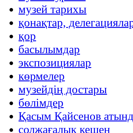
музей тарихы
қонақтар, делегацияла
қор
басылымдар
экспозициялар
көрмелер
музейдің достары
бөлімдер
Қасым Қайсенов атынд
солжағалық кешен