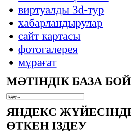
виртуалды 3d-тур
xабарландырулар
сайт картасы
фотогалерея
мұрағат
МӘТІНДІК БАЗА БО
ЯНДЕКС ЖҮЙЕСІНД
ӨТКЕН ІЗДЕУ