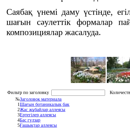
Саябақ үнемі даму үстінде, егі
шағын сәулеттік формалар п
композициялар жасалуда.
Фильтр по заголовку
Количеств
№
Заголовок материала
1
Шағын ботаникалық бақ
2
Жас жұбайлар аллеясы
3
Ертегілер аллеясы
4
Бас гүлзар
5
Ғашықтар аллеясы