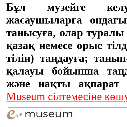
Бұл музейге кел
жасаушыларға ондағы 
танысуға, олар туралы 
қазақ немесе орыс тіл
тілін) таңдауға; танып-
қалауы бойынша таң
және нақты ақпарат а
Museum сілтемесіне кө