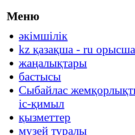
Меню
әкімшілік
kz қазақша - ru орысш
жаңалықтары
бастысы
Сыбайлас жемқорлықты
іс-қимыл
қызметтер
музей туралы