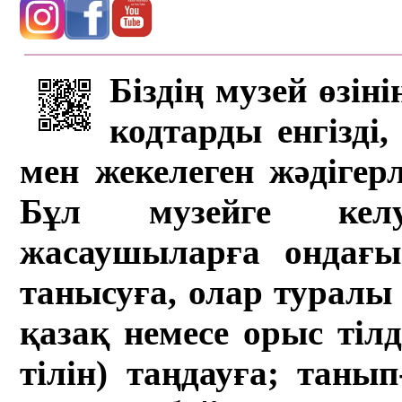
Біздің музей өзін
кодтарды енгізді,
мен жекелеген жәдігер
Бұл музейге кел
жасаушыларға ондағы 
танысуға, олар туралы 
қазақ немесе орыс тіл
тілін) таңдауға; танып-