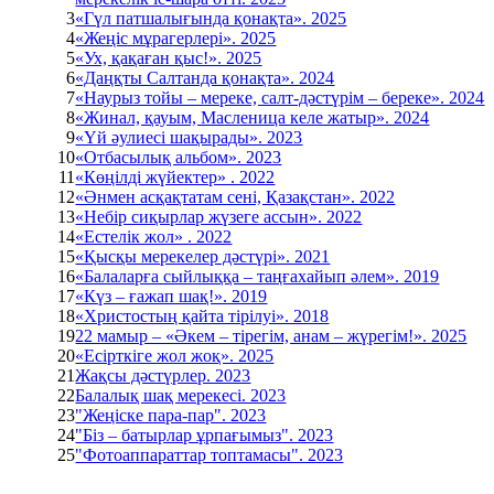
3
«Гүл патшалығында қонақта». 2025
4
«Жеңіс мұрагерлері». 2025
5
«Ух, қақаған қыс!». 2025
6
«Даңқты Салтанда қонақта». 2024
7
«Наурыз тойы – мереке, салт-дәстүрім – береке». 2024
8
«Жинал, қауым, Масленица келе жатыр». 2024
9
«Үй әулиесі шақырады». 2023
10
«Отбасылық альбом». 2023
11
«Көңілді жүйектер» . 2022
12
«Әнмен асқақтатам сені, Қазақстан». 2022
13
«Небір сиқырлар жүзеге ассын». 2022
14
«Естелік жол» . 2022
15
«Қысқы мерекелер дәстүрі». 2021
16
«Балаларға сыйлыққа – таңғахайып әлем». 2019
17
«Күз – ғажап шақ!». 2019
18
«Христостың қайта тірілуі». 2018
19
22 мамыр – «Әкем – тірегім, анам – жүрегім!». 2025
20
«Есірткіге жол жоқ». 2025
21
Жақсы дәстүрлер. 2023
22
Балалық шақ мерекесі. 2023
23
"Жеңіске пара-пар". 2023
24
"Біз – батырлар ұрпағымыз". 2023
25
"Фотоаппараттар топтамасы". 2023