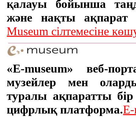
қалауы бойынша таң
және нақты ақпарат а
Museum сілтемесіне кө
«E-museum» веб-порт
музейлер мен олард
туралы ақпаратты бір 
цифрлық платформа.
E-