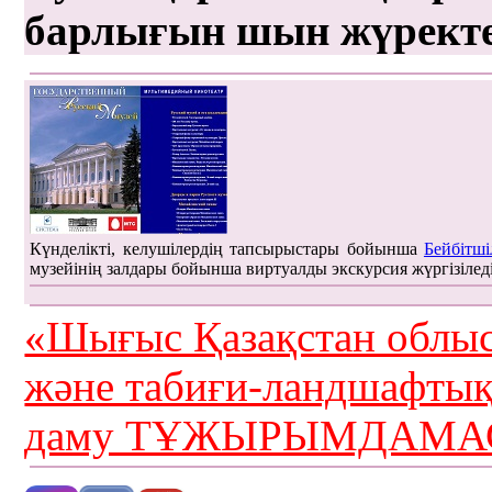
барлығын шын жүрект
Күнделікті, келушілердің тапсырыстары бойынша
Бейбітші
музейінің залдары бойынша виртуалды экскурсия жүргізілед
«Шығыс Қазақстан облыс
және табиғи-ландшафты
даму ТҰЖЫРЫМДАМАС