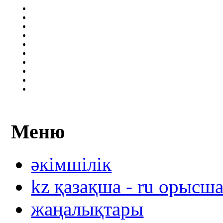
Меню
әкімшілік
kz қазақша - ru орысш
жаңалықтары