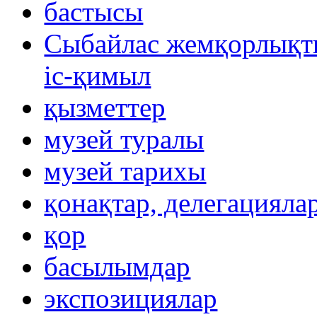
бастысы
Сыбайлас жемқорлықты
іс-қимыл
қызметтер
музей туралы
музей тарихы
қонақтар, делегацияла
қор
басылымдар
экспозициялар