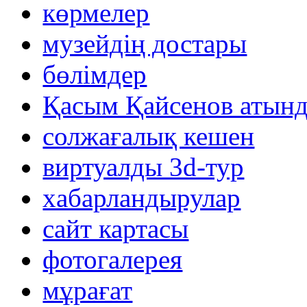
көрмелер
музейдің достары
бөлімдер
Қасым Қайсенов атынд
солжағалық кешен
виртуалды 3d-тур
xабарландырулар
сайт картасы
фотогалерея
мұрағат