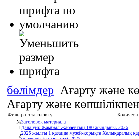
бөлімдер
Ағарту және к
Ағарту және көпшілікпе
Фильтр по заголовку
Количеств
№
Заголовок материала
1
Дала үні: Жамбыл Жабаевтың 180 жылдығы. 2026
2025 жылғы 1 қазанда музей-қорықта Халықаралық қар
2
мерекелік іс-шара өтті. 2025