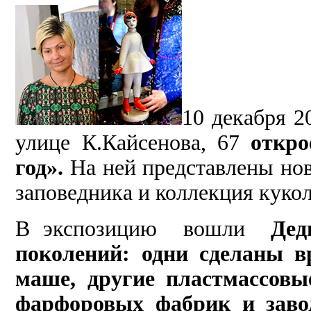
10 декабря 2
улице К.Кайсенова, 67
откро
год».
На ней представлены нов
заповедника и коллекция куко
В экспозицию вошли
Дед
поколений: одни сделаны в
маше, другие пластмассов
фарфоровых фабрик и заво