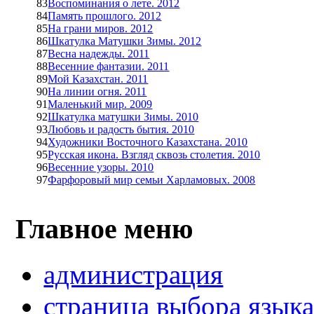
83
Воспоминания о лете. 2012
84
Память прошлого. 2012
85
На грани миров. 2012
86
Шкатулка Матушки Зимы. 2012
87
Весна надежды. 2011
88
Весенние фантазии. 2011
89
Мой Казахстан. 2011
90
На линии огня. 2011
91
Маленький мир. 2009
92
Шкатулка матушки Зимы. 2010
93
Любовь и радость бытия. 2010
94
Художники Восточного Казахстана. 2010
95
Русская икона. Взгляд сквозь столетия. 2010
96
Весенние узоры. 2010
97
Фарфоровый мир семьи Харламовых. 2008
Главное меню
администрация
страница выбора язык