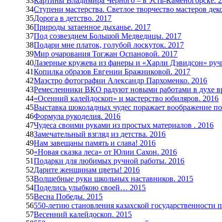
33
Картины Владимира Чёрного – в Усть-Каменогорске. 
34
Ступени мастерства. Светлое творчество мастеров дек
35
Дорога в детство. 2017
36
Природы затаенное дыханье. 2017
37
Под созвездием Большой Медведицы. 2017
38
Подари мне платок, голубой лоскуток. 2017
39
Мир очарования Тогжан Оспановой. 2017
40
Лазерные кружева из фанеры и «Харли Дэвидсон» ручн
41
Копилка образов Евгении Бражниковой. 2017
42
Маэстро фотографии Александр Пархоменко. 2016
43
Ремесленники ВКО радуют новыми работами в духе в
44
«Осенний калейдоскоп» и мастерство юбиляров. 2016
45
Выставка шоколадных чудес поражает воображение по
46
Формула рукоделия. 2016
47
Чудеса своими руками из простых материалов . 2016
48
Замечательный взгляд из детства. 2016
49
Нам завещаны память и слава! 2016
50
«Новая сказка леса» от Юлии Сахон. 2016
51
Подарки для любимых ручной работы. 2016
52
Дарите женщинам цветы! 2016
53
Волшебные руки школьных наставников. 2015
54
Поделись улыбкою своей… 2015
55
Весна Победы. 2015
56
550-летию становления казахской государственности по
57
Весенний калейдоскоп. 2015