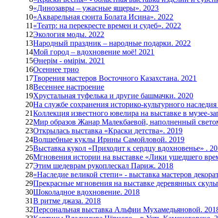
9
«Динозавры – ужасные ящеры». 2023
10
«Акварельная сюита Болата Исина». 2022
11
«Театр: на перекресте времен и судеб». 2022
12
Экология моды. 2022
13
Народный праздник – народные подарки. 2022
14
Мой город – вдохновение моё! 2021
15
Өнерім - өмірім. 2021
16
Осеннее трио
17
Творения мастеров Восточного Казахстана. 2021
18
Весеннее настроение
19
Хрустальная туфелька и другие башмачки. 2020
20
На службе сохранения историко-культурного наследия 
21
Коллекция известного ювелира на выставке в музее-за
22
Мир образов Жанар Малекбаевой, наполненный светом
23
Открылась выставка «Краски детства». 2019
24
Волшебные куклы Ирины Самойловой. 2019
25
Выставка кукол «Приходит к сердцу вдохновенье» . 2
26
Мгновения истории на выставке «Лики ушедшего вре
27
Этим шедеврам рукоплескал Париж. 2018
28
«Наследие великой степи» - выставка мастеров декора
29
Прекрасные мгновения на выставке деревянных скуль
30
Шоколадное вдохновение. 2018
31
В ритме джаза. 2018
32
Персональная выставка Альфии Мухамедьяновой. 201