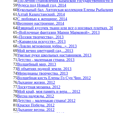
58
550-летию становления казахской государственности по
59
Чудеса под Новый год. 2014
60
Кукольный бал. Авторская коллекция Елены Рыбальчен
61
Алтай Казахстанский. 2014
62
С любовью к женщине. 2014
63
Весеннее настроение. 2014
64
Изящный кусочек ткани или все о носовых платках. 2
65
«Войлочные фантазии Марии Марковой». 2013
66
«Поэзия творчества». 2013
67
«Каравелла искусств». 2013
68
«Ловлю мгновения добра...». 2013
69
Мой вечно цветущий сад…2013
70
Умелые руки школьных наставников. 2013
71
Детство - маленькая страна. 2013
72
Волшебный мир. 2013
73
В объятиях родной земли. 2013
74
Меридианы творчества. 2013
75
Волшебная кисть Елены Го Сун Чин. 2012
76
Дыхание жизни. 2012
77
Лоскутная мозаика. 2012
78
Мой край, моя память и вера… 2012
79
Весна надежды. 2012
80
Детство – маленькая страна! 2012
81
Краски Победы. 2012
82
Дыхание весны. 2012