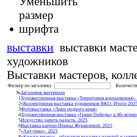
выставки
выставки масте
художников
Выставки мастеров, колл
Фильтр по заголовку
Количеств
№
Заголовок материала
1
Художественная выставка «Территория вдохновения».
2
«Коллективная выставка художников ВКО. Итоги 202
3
Фотовыставка «Лики родного края»
4
Художественная выставка «Грани Победы» к 80-летию
5
Искусство дарить радость. 2025
6
Выставка картин Ирины Журавлевой. 2025
7
«Арт-трио». 2023
8
«Краски весны» - областная выставка изделий и сувен