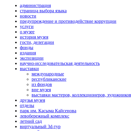
администрация
страница выбора языка
новости
предупреждение и противодействие коррупции
услуги
о музее
история музея
гости, делегации
фонды
издания
экспозиции
научно-исследовательская деятельность
выставки
международные
республиканские
из фондов
вне музея
выставки мастеров, коллекционеров, художнико
друзья музея
отделы
парк им. Касыма Кайсенова
левобережный комплекс
летний сад
виртуальный 3d-тур