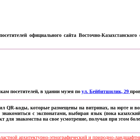
осетителей официального сайта Восточно-Казахстанского о
кам посетителей, в здании музея по
ул. Бейбитшилик, 29
про
ил QR-коды, которые размещены на витринах, на юрте и воз
 знакомиться с экспонатами, выбирая язык (пока казахский
кт для знакомства на свое усмотрение, получая при этом б
стной архитектурно-этнографический и природно-ландшафтный