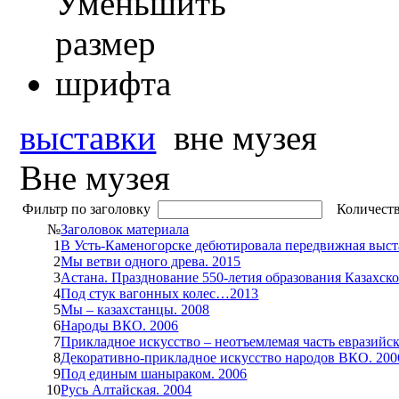
выставки
вне музея
Вне музея
Фильтр по заголовку
Количеств
№
Заголовок материала
1
В Усть-Каменогорске дебютировала передвижная выст
2
Мы ветви одного древа. 2015
3
Астана. Празднование 550-летия образования Казахско
4
Под стук вагонных колес…2013
5
Мы – казахстанцы. 2008
6
Народы ВКО. 2006
7
Прикладное искусство – неотъемлемая часть евразийск
8
Декоративно-прикладное искусство народов ВКО. 200
9
Под единым шаныраком. 2006
10
Русь Алтайская. 2004