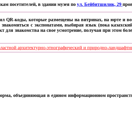
кам посетителей, в здании музея по
ул. Бейбитшилик, 29
про
ил QR-коды, которые размещены на витринах, на юрте и воз
 знакомиться с экспонатами, выбирая язык (пока казахский
кт для знакомства на свое усмотрение, получая при этом б
стной архитектурно-этнографический и природно-ландшафтный
орма, объединяющая в едином информационном пространстве 