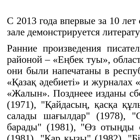
С 2013 года впервые за 10 ле
зале демонстрируется литерату
Ранние произведения писат
районой – «Еңбек туы», облас
они были напечатаны в респу
«Қазақ әдебиеті» и журналах
«Жалын». Позднеее изданы сб
(1971), "Қайдасың, қасқа құл
салады шағылдар" (1978), "
барады" (1981), "Өз отыңды
(1981), "Қар қызы" (1982), "Б