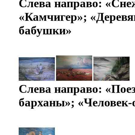
Слева направо: «Сне
«Камчигер»; «Деревя
бабушки»
­
Слева направо: «Пое
барханы»; «Человек-