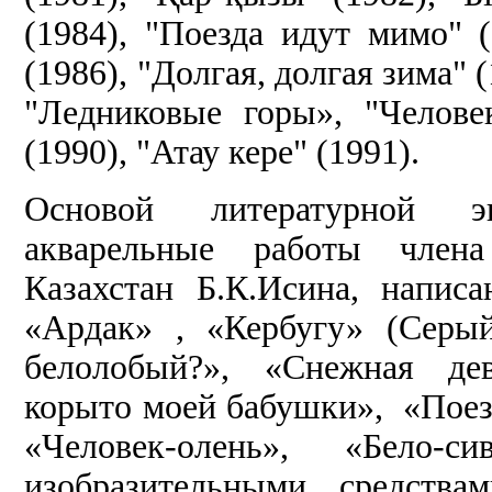
(1984), "Поезда идут мимо" 
(1986), "Долгая, долгая зима" 
"Ледниковые горы», "Челове
(1990), "Атау кере" (1991).
Основой литературной э
акварельные работы член
Казахстан
Б.К.Исина, напис
«Ардак» , «Кербугу» (Серы
белолобый?», «Снежная дев
корыто моей бабушки», «Пое
«Человек-олень», «Бело-
изобразительными средства