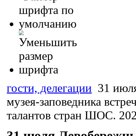
гости, делегации
31 июл
музея-заповедника встре
талантов стран ШОС. 20
31 июля Левобережны