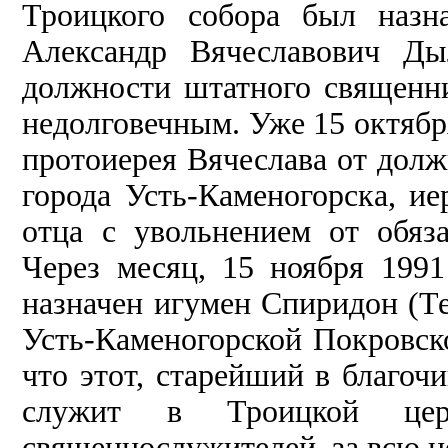
Троицкого собора был назн
Александр Вячеславович Ды
должности штатного священни
недолговечным. Уже 15 октября
протоиерея Вячеслава от долж
города Усть-Каменогорска, ие
отца с увольнением от обяз
Через месяц, 15 ноября 199
назначен игумен Спиридон (Т
Усть-Каменогорской Покровско
что этот, старейший в благоч
служит в Троицкой цер
священнослужителей, за всю 