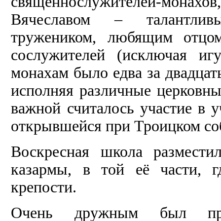
священнослужителей-монах
Вячеславом – талантлив
тружеником, любящим отцо
сослужителей (исключая иг
монахам было едва за двадцат
исполняя различные церковны
важной считалось участие в 
открывшейся при Троицком со
Воскресная школа размести
казармы, в той её части, г
крепости.
Очень дружным был преп