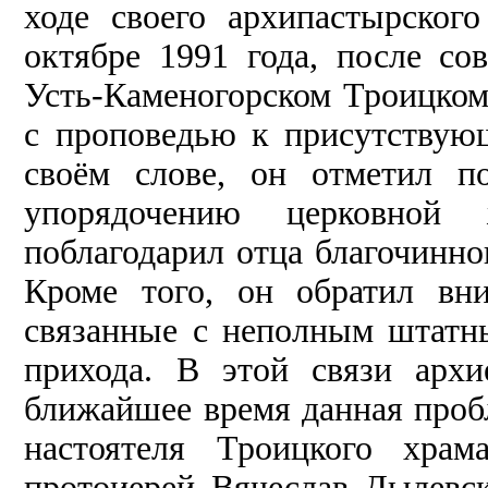
ходе своего архипастырског
октябре 1991 года, после с
Усть-Каменогорском Троицком
с проповедью к присутству
своём слове, он отметил п
упорядочению церковной
поблагодарил отца благочинно
Кроме того, он обратил вн
связанные с неполным штатн
прихода. В этой связи арх
ближайшее время данная пробл
настоятеля Троицкого храм
протоиерей Вячеслав Дылевск