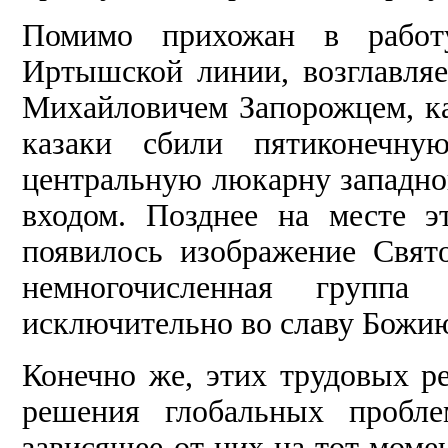
Помимо прихожан в работ
Иртышской линии, возглавля
Михайловичем Запорожцем, к
казаки сбили пятиконечну
центральную люкарну западног
входом. Позднее на месте э
появилось изображение Свят
немногочисленная группа
исключительно во славу Божию
Конечно же, этих трудовых р
решения глобальных пробле
зависящее от них на тот моме