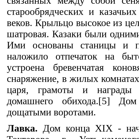
связанных между собой сен
старообрядческих и казачьи
веков. Крыльцо высокое из це
шатровая. Казаки были одними
Ими основаны станицы и по
наложило отпечаток на бы
устроена бревенчатая коно
снаряжение, в жилых комнатах
царя, грамоты и награды 
домашнего обихода.[5] До
дощатыми воротами.
Лавка.
Дом конца ХIХ - на