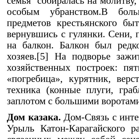
семья собиралась на молитву,
особым убранством.В бол
предметов крестьянского бы
вернувшись с гулянки. Сени, 
на балкон. Балкон был редк
хозяев.[5] На подворье заж
хозяйственных построек: пя
«погребица», курятник, верс
техника (конные плуги, граб
заплотом с большими воротами
Дом казака.
Дом-Связь с инте
Урыль Катон-Карагайского 