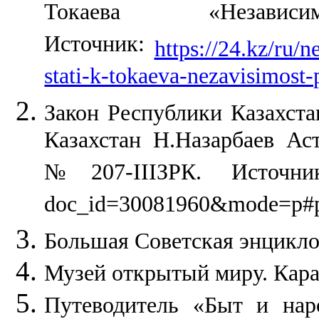
Токаева «Незави
Источник:
https://24.kz/ru/
stati-k-tokaeva-nezavisimost
Закон Республики Казахста
Казахстан Н.Назарбаев Ас
№207-IIIЗРК. Источник: h
doc_id=30081960&mode=p#p
Большая Советская энциклоп
Музей открытый миру. Кара
Путеводитель «Быт и нар