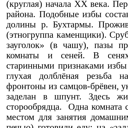
(круглая) начала ХХ века. Пер
района. Подобные избы сост
долины р. Бухтармы. Прожив
(этногруппа каменщики). Сруб
зауголок» (в чашу), пазы 
комнаты и сеней. В сенях
старинными признаками избы 
глухая долблёная резьба н
фронтоны из самцов-брёвен, 
заделан в шпунт. Здесь жи
сторообрядца. Одна комната с
местом для занятия домашни
печью) готовили еду: на «з