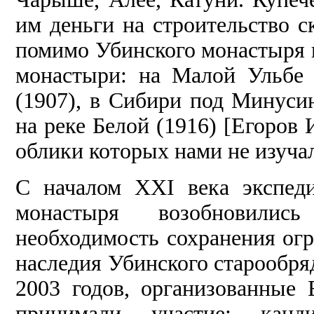
им деньги на строительство с
помимо Убинского монастыря 
монастыри: на Малой Ульбе 
(1907), в Сибири под Минуси
на реке Белой (1916) [Егоров И
облики которых нами не изуча
С началом XXI века экспед
монастыря возобновилис
необходимость сохранения огр
наследия Убинского старообря
2003 годов, организованные 
принимали участие: канди