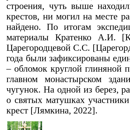
строения, чуть выше находи
крестов, ни могил на месте 
найдено. По итогам экспед
материалы Кратенко А.И. [К
Царегородцевой С.С. [Царегорд
года были зафиксированы еди
– обломок круглой глиняной п
главном монастырском здан
чугунок. На одной из берез, р
о святых матушках участники
крест [Лямкина, 2022].