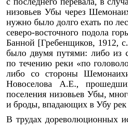
с последнего перевала, в случ
низовьев Убы через Шемонаих
нужно было долго ехать по ле
северо-восточного подола го
Банной [Гребенщиков, 1912, с
было двумя путями: либо из с
по течению реки «по головоло
либо со стороны Шемонаихи
Новоселова А.Е., прошедши
поселения низовьев Убы, мно
и броды, впадающих в Убу рек 
В трудах дореволюционных ис