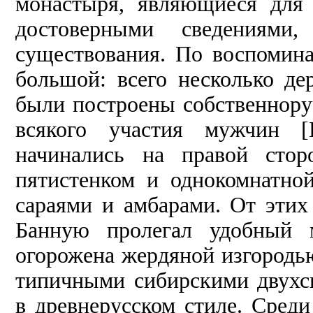
монастыря, являющиеся для 
достоверными сведениями
существования. По воспомин
большой: всего несколько де
были построены собственнор
всякого участия мужчин [Б
начинались на правой сто
пятистенком и однокомнатно
сараями и амбарами. От этих
Банную пролегал удобный 
огорожена жердяной изгородь
типичными сибирскими двух
в древнерусском стиле. Сред