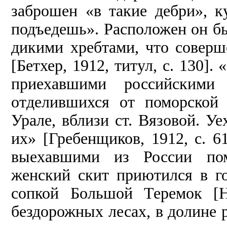
заброшен «в такие дебри», к
подъедешь». Расположен он б
дикими хребтами, что соверш
[Бетхер, 1912, титул, с. 130].
приехавшими российскими
отделившихся от поморской
Урале, вблизи ст. Вязовой. Уе
их» [Гребенщиков, 1912, с. 6
выехавшими из России пом
женский скит приютился в г
сопкой Большой Теремок [Но
бездорожных лесах, в долине 