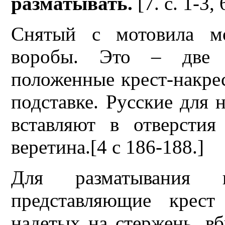
разматывать.
[7.
с. 1-3, 
Снятый с мотовила м
воробы. Это – две 
положенные крест-накре
подставке. Русские для
вставляют в отверсти
веретина.[4 c 186-188.]
Для разматывания 
представляющие крест
надетых на стержень, вб