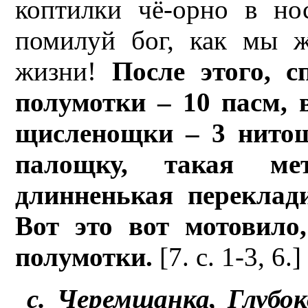
коптилки чё-орно в нос
помилуй бог, как мы 
жизни!
После этого, сп
полумотки – 10 пасм, 
щисленощки – 3 нитощ
палощку, такая ме
длинненькая переклад
Вот это вот мотовило
полумотки.
[7. с. 1-3, 6.]
с. Черемшанка, Глубо