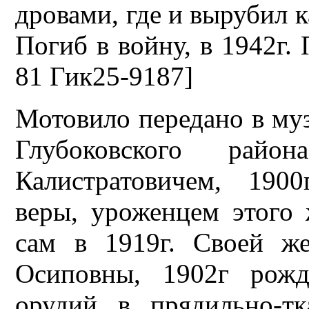
дровами, где и вырубил 
Погиб в войну, в 1942г.
81 Гик25-9187]
Мотовило передано в му
Глубоковского райо
Калистратовичем, 190
веры, уроженцем этого 
сам в 1919г. Своей ж
Осиповны, 1902г рожд
орудий в прядильно-т