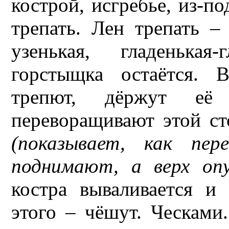
кострой, исгребье, из-по
трепать. Лен трепать –
узенькая, гладенькая
горстыщка остаётся. 
трепют, дёржут её
переворащивают этой ст
(показывает, как пер
поднимают, а верх оп
костра вываливается 
этого – чёшут. Ческами