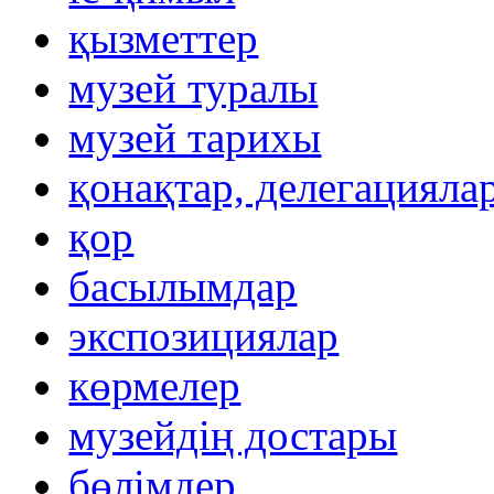
қызметтер
музей туралы
музей тарихы
қонақтар, делегацияла
қор
басылымдар
экспозициялар
көрмелер
музейдің достары
бөлімдер