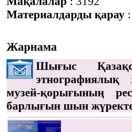
Мақалалар
: 3192
Материалдарды қарау
:
Жарнама
Шығыс Қазақс
этнографиялық 
музей-қорығының рес
барлығын шын жүрект