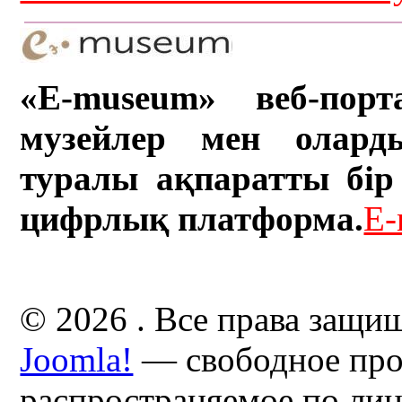
«E-museum» веб-порт
музейлер мен олард
туралы ақпаратты бір 
цифрлық платформа.
E-
© 2026 . Все права защи
Joomla!
— свободное про
распространяемое по ли