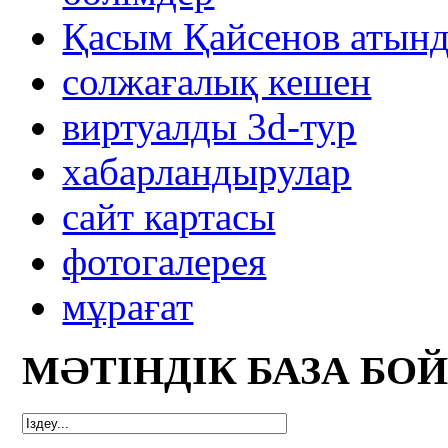
Қасым Қайсенов атынд
солжағалық кешен
виртуалды 3d-тур
xабарландырулар
сайт картасы
фотогалерея
мұрағат
МӘТІНДІК БАЗА БО