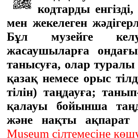
кодтарды енгізді,
мен жекелеген жәдігер
Бұл музейге кел
жасаушыларға ондағы 
танысуға, олар туралы 
қазақ немесе орыс тіл
тілін) таңдауға; танып-
қалауы бойынша таң
және нақты ақпарат а
Museum сілтемесіне кө