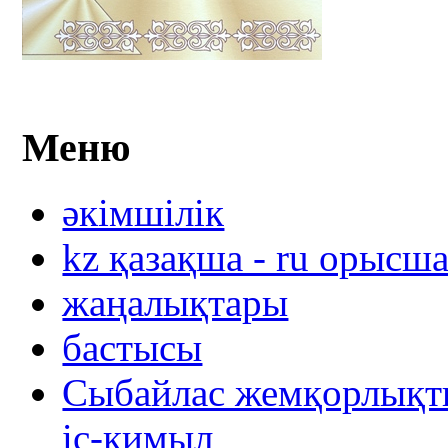
Меню
әкімшілік
kz қазақша - ru орысш
жаңалықтары
бастысы
Сыбайлас жемқорлықты
іс-қимыл