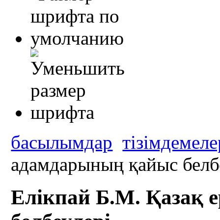
басылымдар
тізімдемеле
адамдарының қайыс белб
Елікпай Б.М. Қазақ