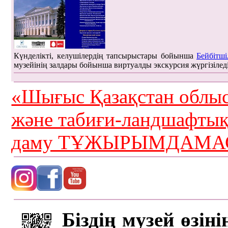
Күнделікті, келушілердің тапсырыстары бойынша
Бейбітші
музейінің залдары бойынша виртуалды экскурсия жүргізілед
«Шығыс Қазақстан облыс
және табиғи-ландшафты
даму ТҰЖЫРЫМДАМАС
Біздің музей өзін