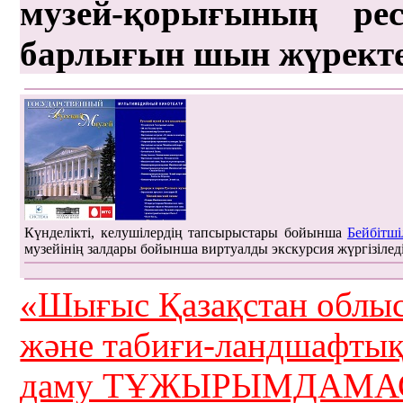
музей-қорығының рес
барлығын шын жүрект
Күнделікті, келушілердің тапсырыстары бойынша
Бейбітші
музейінің залдары бойынша виртуалды экскурсия жүргізілед
«Шығыс Қазақстан облыс
және табиғи-ландшафты
даму ТҰЖЫРЫМДАМАС