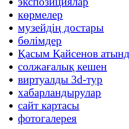
экспозициялар
көрмелер
музейдің достары
бөлімдер
Қасым Қайсенов атынд
солжағалық кешен
виртуалды 3d-тур
xабарландырулар
сайт картасы
фотогалерея