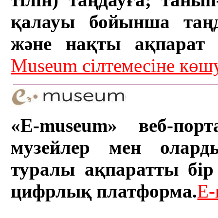
қалауы бойынша таң
және нақты ақпарат а
Museum сілтемесіне кө
«E-museum» веб-порт
музейлер мен олард
туралы ақпаратты бір 
цифрлық платформа.
E-