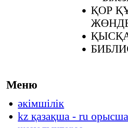
ҚОР Қ
ЖӨНДЕ
ҚЫСҚА
БИБЛИ
Меню
әкімшілік
kz қазақша - ru орысш