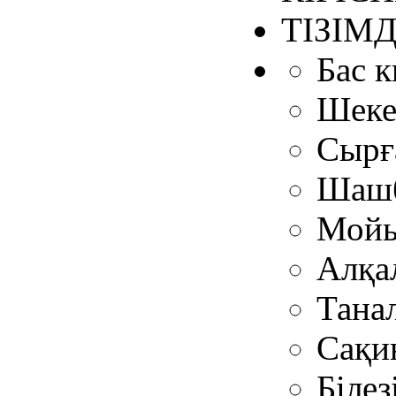
ТІЗІМ
Бас 
Шеке
Сырғ
Шашб
Мойы
Алқа
Тана
Сақи
Білез