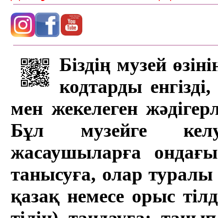
Біздің музей өзін
кодтарды енгізді,
мен жекелеген жәдігер
Бұл музейге кел
жасаушыларға ондағы 
танысуға, олар туралы 
қазақ немесе орыс тіл
тілін) таңдауға; танып-