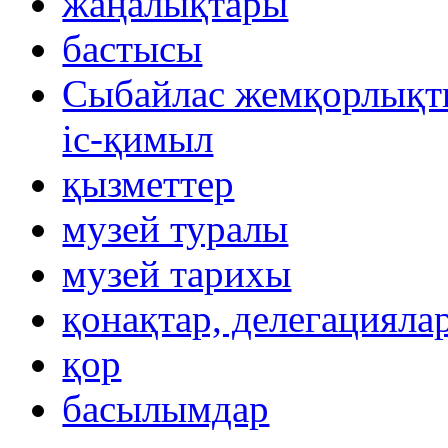
жаңалықтары
бастысы
Сыбайлас жемқорлықты
іс-қимыл
қызметтер
музей туралы
музей тарихы
қонақтар, делегацияла
қор
басылымдар