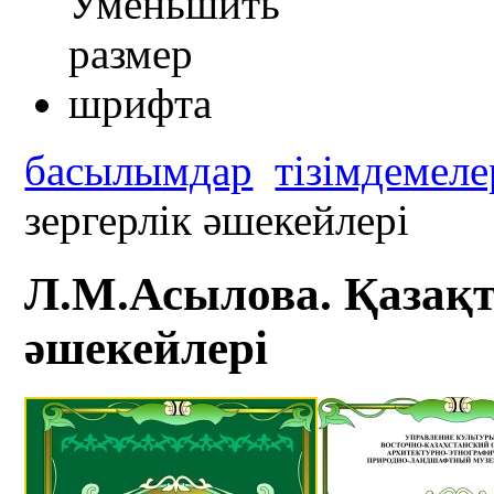
басылымдар
тізімдемеле
зергерлік әшекейлері
Л.М.Асылова. Қазақт
әшекейлері