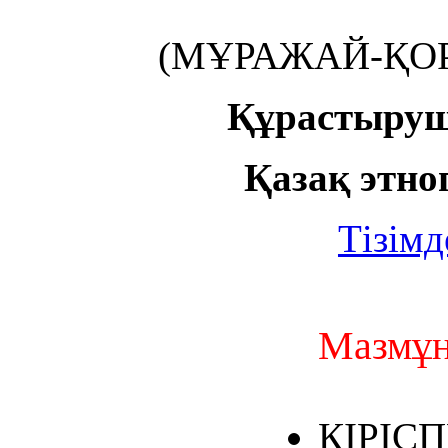
(МҰРАЖАЙ-ҚО
Құрастыруш
Қазақ этно
Тізімд
Мазмұ
КІРІС