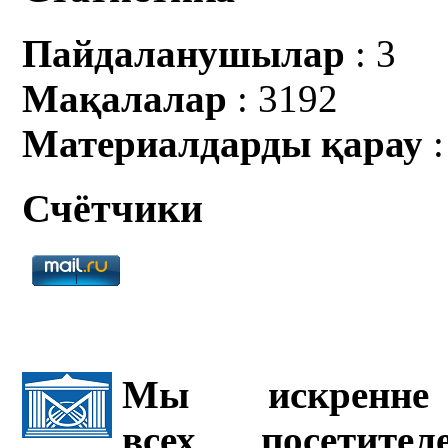
Пайдаланушылар
: 3
Мақалалар
: 3192
Материалдарды қарау
:
Счётчики
Мы искренне 
всех посетите