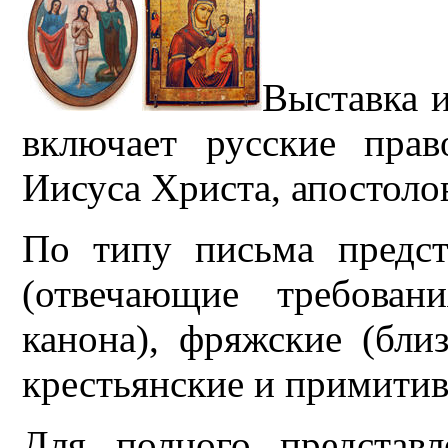
Выставка и
включает русские пра
Иисуса Христа, апостолов
По типу письма предст
(отвечающие требован
канона), фряжские (бли
крестьянские и примити
Для полного представ