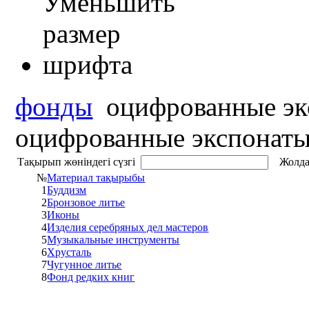
фонды
оцифрованные эк
оцифрованные экспонат
Тақырып жөніндегі сүзгі
Жолда
№
Материал тақырыбы
1
Буддизм
2
Бронзовое литье
3
Иконы
4
Изделия серебряных дел мастеров
5
Музыкальные инструменты
6
Хрусталь
7
Чугунное литье
8
Фонд редких книг